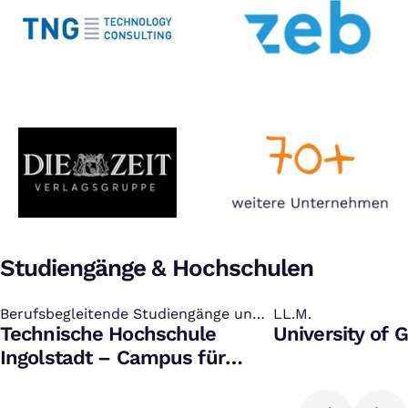
Studiengänge & Hochschulen
Berufsbegleitende Studiengänge und
:
LL.M.
:
Zertifikate
Technische Hochschule
University of 
Ingolstadt – Campus für
Weiterbildung