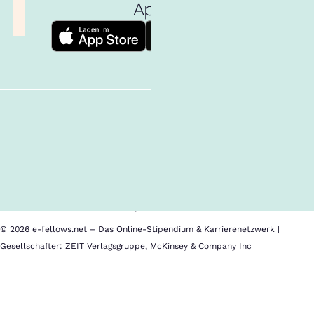
App!
Follow us!
Inhalte im Überblick
Über uns
Cookies
Nutzungsbedingungen
Barrierefreiheit
Datenschutz
Impressum
© 2026 e-fellows.net – Das Online-Stipendium & Karrierenetzwerk |
Gesellschafter: ZEIT Verlagsgruppe, McKinsey & Company Inc