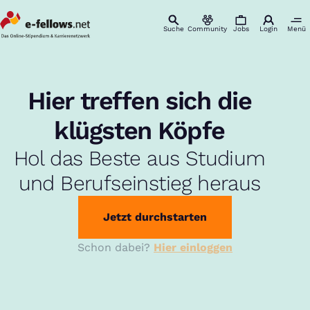
Suche
Community
Jobs
Login
Menü
:
Hier treffen sich die
klügsten Köpfe
Hol das Beste aus Studium
und Berufseinstieg heraus
Jetzt durchstarten
Schon dabei?
Hier einloggen