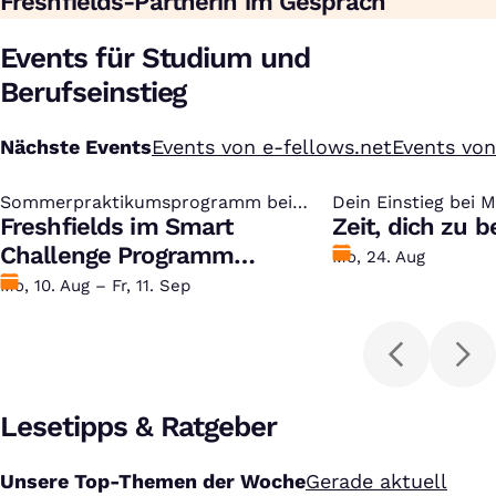
Freshfields-Partnerin im Gespräch
Events für Studium und
Berufseinstieg
Nächste Events
Events von e-fellows.net
Events vo
Sommerpraktikumsprogramm bei
:
Dein Einstieg bei 
:
Freshfields
Freshfields im Smart
Zeit, dich zu 
Challenge Programm
Bewerben
Mo, 24. Aug
kennenlernen
bis
Datum
Mo, 10. Aug – Fr, 11. Sep
Lesetipps & Ratgeber
Unsere Top-Themen der Woche
Gerade aktuell