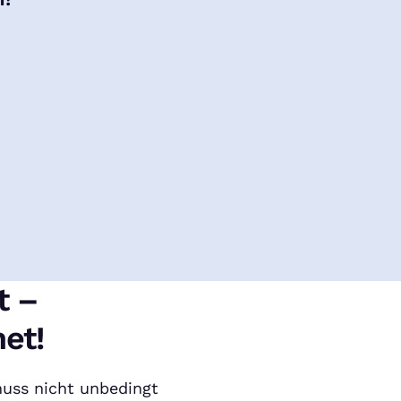
t –
et!
uss nicht unbedingt