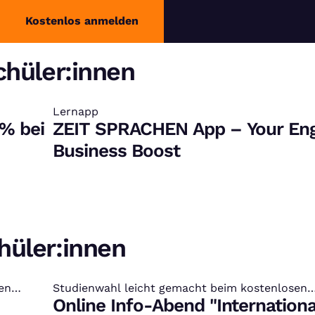
Kostenlos anmelden
chüler:innen
Lernapp
:
 % bei
ZEIT SPRACHEN App – Your Eng
Business Boost
hüler:innen
en
Studienwahl leicht gemacht beim kostenlosen
:
Studien-Infotag
Online Info-Abend "Internationa