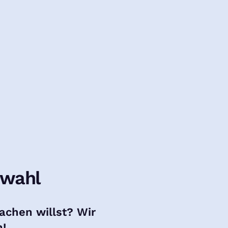
nwahl
chen willst? Wir
n!