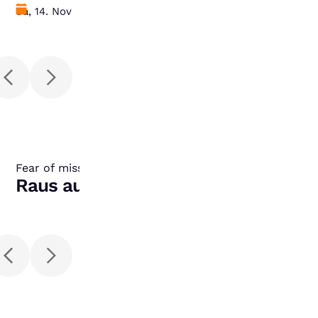
Datum
Sa, 14. Nov
Fear of missing out
:
Raus aus der FOMO-Falle