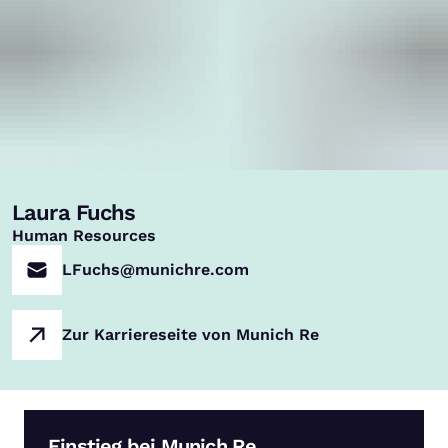
Laura Fuchs
,
Human Resources
LFuchs@munichre.com
Zur Karriereseite von Munich Re
Einstieg bei Munich Re