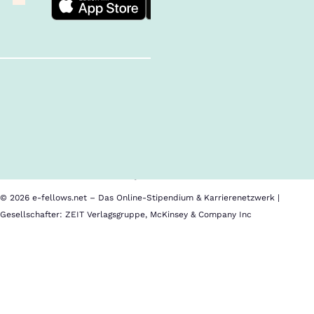
Follow us!
Inhalte im Überblick
Über uns
Cookies
Nutzungsbedingungen
Barrierefreiheit
Datenschutz
Impressum
© 2026 e-fellows.net – Das Online-Stipendium & Karrierenetzwerk |
Gesellschafter: ZEIT Verlagsgruppe, McKinsey & Company Inc