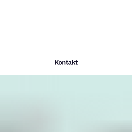
Kontakt
What do you want to do tomorrow?
Bei Klick auf dieses Video wird eine Verbindung zu YouTube
aufgebaut. Weitere Informationen findest Du in unserer
Datenschutzerklärung
.