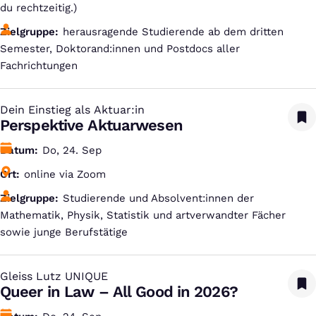
du rechtzeitig.)
Zielgruppe
herausragende Studierende ab dem dritten
Semester, Doktorand:innen und Postdocs aller
Fachrichtungen
Dein Einstieg als Aktuar:in
:
Perspektive Aktuarwesen
Datum
Do, 24. Sep
Ort
online via Zoom
Zielgruppe
Studierende und Absolvent:innen der
Mathematik, Physik, Statistik und artverwandter Fächer
sowie junge Berufstätige
Gleiss Lutz UNIQUE
:
Queer in Law – All Good in 2026?