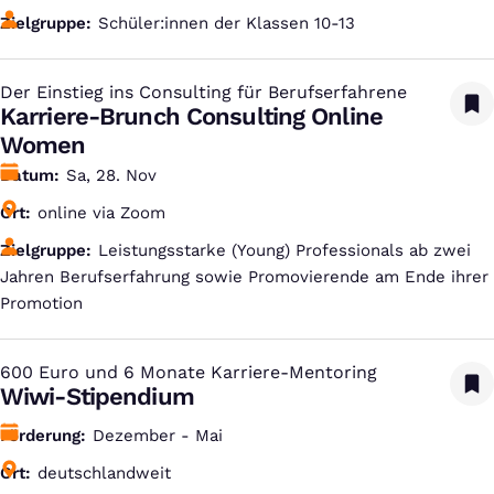
Zielgruppe
Schüler:innen der Klassen 10-13
Der Einstieg ins Consulting für Berufserfahrene
:
Karriere-Brunch Consulting Online
Women
Datum
Sa, 28. Nov
Ort
online via Zoom
Zielgruppe
Leistungsstarke (Young) Professionals ab zwei
Jahren Berufserfahrung sowie Promovierende am Ende ihrer
Promotion
600 Euro und 6 Monate Karriere-Mentoring
:
Wiwi-Stipendium
Förderung
Dezember - Mai
Ort
deutschlandweit