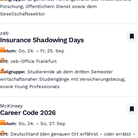
Forschung, öffentlichem Dienst sowie dem
Gesellschaftssektor
zeb
:
Insurance Shadowing Days
Datum
Do, 24. – Fr, 25. Sep
Ort
zeb-Office Frankfurt
Zielgruppe
Studierende ab dem dritten Semester
wirtschaftsnaher Studiengänge mit Versicherungsbezug,
sowie Young Professionals
McKinsey
:
Career Code 2026
Datum
Do, 24. – So, 27. Sep
Ort
Deutschland (den genauen Ort erfährst – oder errätst –