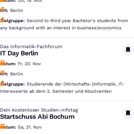
Datum
Do, 19. Nov
Ort
Berlin
Zielgruppe
Second to third year Bachelor's students from
any background with an interest in business/economics
Das Informatik-Fachforum
:
IT Day Berlin
Datum
Fr, 20. Nov
Ort
Berlin
Zielgruppe
Studierende der (Wirtschafts-)Informatik, IT-
Interessierte ab dem 2. Semester und Absolventen
Dein kostenloser Studien-Infotag
:
Startschuss Abi Bochum
Datum
Sa, 21. Nov