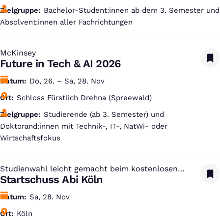
Zielgruppe
Bachelor-Student:innen ab dem 3. Semester und
Absolvent:innen aller Fachrichtungen
McKinsey
:
Future in Tech & AI 2026
Datum
Do, 26. – Sa, 28. Nov
Ort
Schloss Fürstlich Drehna (Spreewald)
Zielgruppe
Studierende (ab 3. Semester) und
Doktorand:innen mit Technik-, IT-, NatWi- oder
Wirtschaftsfokus
Studienwahl leicht gemacht beim kostenlosen
:
Studien-Infotag
Startschuss Abi Köln
Datum
Sa, 28. Nov
Ort
Köln