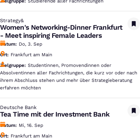
Zielgruppe
Studierende aller Fachrichtungen
Strategy&
:
Women's Networking-Dinner Frankfurt
- Meet inspiring Female Leaders
Datum
Do, 3. Sep
Ort
Frankfurt am Main
Zielgruppe
Studentinnen, Promovendinnen oder
Absolventinnen aller Fachrichtungen, die kurz vor oder nach
ihrem Abschluss stehen und mehr über Strategieberatung
erfahren möchten
Deutsche Bank
:
Tea Time mit der Investment Bank
Datum
Mi, 16. Sep
Ort
Frankfurt am Main