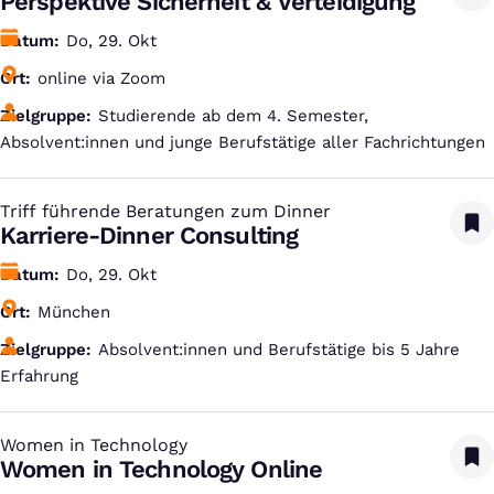
Perspektive Sicherheit & Verteidigung
Datum
Do, 29. Okt
Ort
online via Zoom
Zielgruppe
Studierende ab dem 4. Semester,
Absolvent:innen und junge Berufstätige aller Fachrichtungen
Triff führende Beratungen zum Dinner
:
Karriere-Dinner Consulting
Datum
Do, 29. Okt
Ort
München
Zielgruppe
Absolvent:innen und Berufstätige bis 5 Jahre
Erfahrung
Women in Technology
:
Women in Technology Online