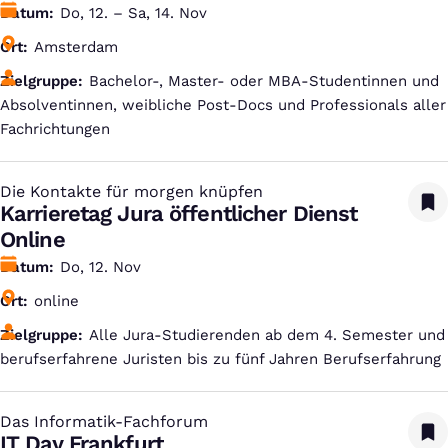
Datum
Do, 12. – Sa, 14. Nov
Ort
Amsterdam
Zielgruppe
Bachelor-, Master- oder MBA-Studentinnen und
Absolventinnen, weibliche Post-Docs und Professionals aller
Fachrichtungen
Die Kontakte für morgen knüpfen
:
Karrieretag Jura öffentlicher Dienst
Online
Datum
Do, 12. Nov
Ort
online
Zielgruppe
Alle Jura-Studierenden ab dem 4. Semester und
berufserfahrene Juristen bis zu fünf Jahren Berufserfahrung
Das Informatik-Fachforum
:
IT Day Frankfurt