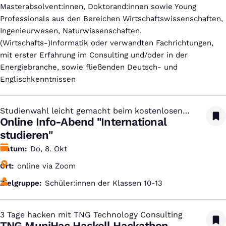
Masterabsolvent:innen, Doktorand:innen sowie Young
Professionals aus den Bereichen Wirtschaftswissenschaften,
Ingenieurwesen, Naturwissenschaften,
(Wirtschafts-)Informatik oder verwandten Fachrichtungen,
mit erster Erfahrung im Consulting und/oder in der
Energiebranche, sowie fließenden Deutsch- und
Englischkenntnissen
Studienwahl leicht gemacht beim kostenlosen
:
Studien-Infotag
Online Info-Abend "International
studieren"
Datum
Do, 8. Okt
Ort
online via Zoom
Zielgruppe
Schüler:innen der Klassen 10-13
3 Tage hacken mit TNG Technology Consulting
:
TNG MuniHac Haskell Hackathon