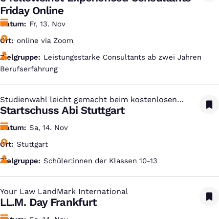
Friday Online
Datum
Fr, 13. Nov
Ort
online via Zoom
Zielgruppe
Leistungsstarke Consultants ab zwei Jahren
Berufserfahrung
Studienwahl leicht gemacht beim kostenlosen
:
Studien-Infotag
Startschuss Abi Stuttgart
Datum
Sa, 14. Nov
Ort
Stuttgart
Zielgruppe
Schüler:innen der Klassen 10-13
Your Law LandMark International
:
LL.M. Day Frankfurt