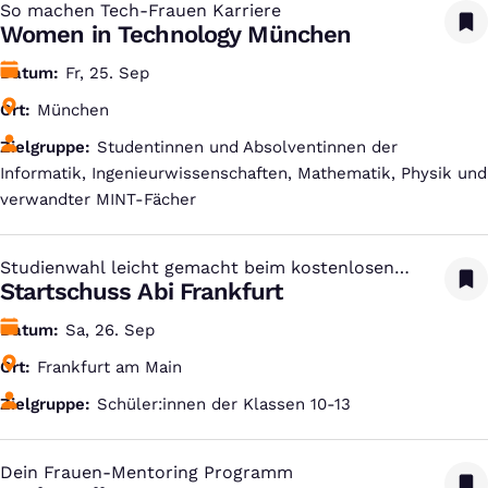
So machen Tech-Frauen Karriere
:
Women in Technology München
Datum
Fr, 25. Sep
Ort
München
Zielgruppe
Studentinnen und Absolventinnen der
Informatik, Ingenieurwissenschaften, Mathematik, Physik und
verwandter MINT-Fächer
Studienwahl leicht gemacht beim kostenlosen
:
Studien-Infotag
Startschuss Abi Frankfurt
Datum
Sa, 26. Sep
Ort
Frankfurt am Main
Zielgruppe
Schüler:innen der Klassen 10-13
Dein Frauen-Mentoring Programm
: