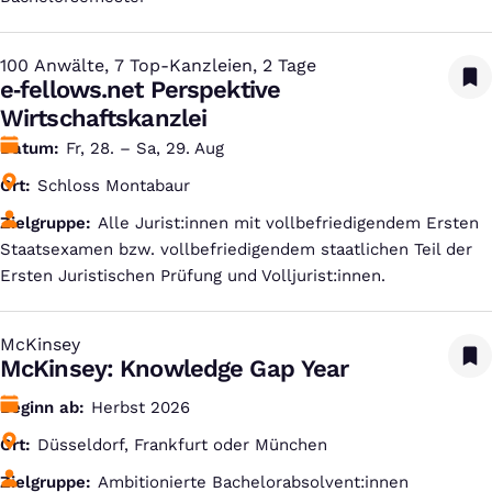
100 Anwälte, 7 Top-Kanzleien, 2 Tage
:
e‑fellows.net Perspektive
Wirtschaftskanzlei
Datum
Fr, 28. – Sa, 29. Aug
Ort
Schloss Montabaur
Zielgruppe
Alle Jurist:innen mit vollbefriedigendem Ersten
Staatsexamen bzw. vollbefriedigendem staatlichen Teil der
Ersten Juristischen Prüfung und Volljurist:innen.
McKinsey
:
McKinsey: Knowledge Gap Year
Beginn ab
Herbst 2026
Ort
Düsseldorf, Frankfurt oder München
Zielgruppe
Ambitionierte Bachelorabsolvent:innen