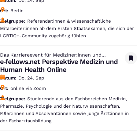
Datum
Do, 24. Sep
Ort
Berlin
Zielgruppe
Referendar:innen & wissenschaftliche
Mitarbeiter:innen ab dem Ersten Staatsexamen, die sich der
LGBTIQ+-Community zugehörig fühlen
Das Karriereevent für Mediziner:innen und
:
Studierende aus den Life Sciences
e‑fellows.net Perspektive Medizin und
Human Health Online
Datum
Do, 24. Sep
Ort
online via Zoom
Zielgruppe
Studierende aus den Fachbereichen Medizin,
Pharmazie, Psychologie und der Naturwissenschaften,
PJler:innen und Absolvent:innen sowie junge Ärzt:innen in
der Facharztausbildung