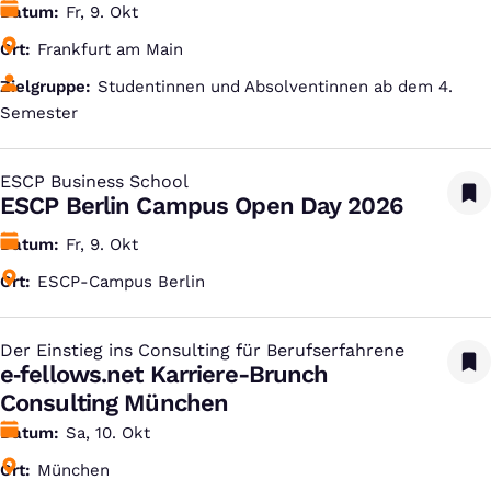
Datum
Fr, 9. Okt
Ort
Frankfurt am Main
Zielgruppe
Studentinnen und Absolventinnen ab dem 4.
Semester
ESCP Business School
:
ESCP Berlin Campus Open Day 2026
Datum
Fr, 9. Okt
Ort
ESCP-Campus Berlin
Der Einstieg ins Consulting für Berufserfahrene
:
e‑fellows.net Karriere-Brunch
Consulting München
Datum
Sa, 10. Okt
Ort
München