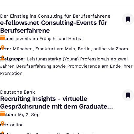
Der Einstieg ins Consulting für Berufserfahrene
:
e‑fellows.net Consulting-Events für
Berufserfahrene
Wann
jeweils im Frühjahr und Herbst
Orte
München, Frankfurt am Main, Berlin, online via Zoom
Zielgruppe
Leistungsstarke (Young) Professionals ab zwei
Jahren Berufserfahrung sowie Promovierende am Ende ihrer
Promotion
Deutsche Bank
:
Recruiting Insights - virtuelle
Gesprächsrunde mit dem Graduate
Recruiting Team
Datum
Mi, 2. Sep
Ort
online