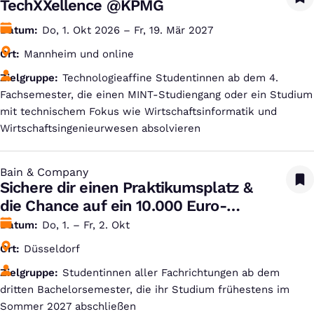
TechXXellence @KPMG
Datum
Do, 1. Okt 2026 – Fr, 19. Mär 2027
Ort
Mannheim und online
Zielgruppe
Technologieaffine Studentinnen ab dem 4.
Fachsemester, die einen MINT-Studiengang oder ein Studium
mit technischem Fokus wie Wirtschaftsinformatik und
Wirtschaftsingenieurwesen absolvieren
Bain & Company
:
Sichere dir einen Praktikumsplatz &
die Chance auf ein 10.000 Euro-
Stipendium!
Datum
Do, 1. – Fr, 2. Okt
Ort
Düsseldorf
Zielgruppe
Studentinnen aller Fachrichtungen ab dem
dritten Bachelorsemester, die ihr Studium frühestens im
Sommer 2027 abschließen