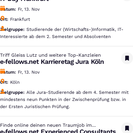
Datum
Fr, 13. Nov
Ort
Frankfurt
Zielgruppe
Studierende der (Wirtschafts-)Informatik, IT-
Interessierte ab dem 2. Semester und Absolventen
Triff Gleiss Lutz und weitere Top-Kanzleien
:
e‑fellows.net Karrieretag Jura Köln
Datum
Fr, 13. Nov
Ort
Köln
Zielgruppe
Alle Jura-Studierende ab dem 4. Semester mit
mindestens neun Punkten in der Zwischenprüfung bzw. in
der Ersten Juristischen Prüfung.
Finde online deinen neuen Traumjob im
:
Consulting
e‑fellows.net Experienced Consultants