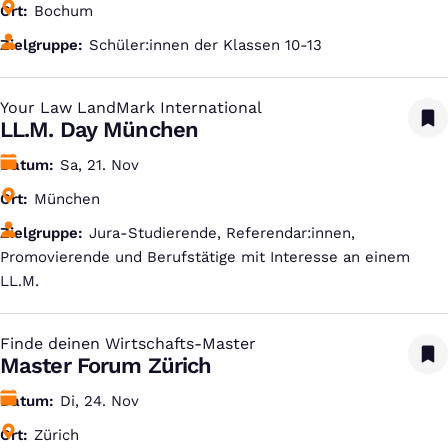
Ort
Bochum
Zielgruppe
Schüler:innen der Klassen 10-13
Your Law LandMark International
:
LL.M. Day München
Datum
Sa, 21. Nov
Ort
München
Zielgruppe
Jura-Studierende, Referendar:innen,
Promovierende und Berufstätige mit Interesse an einem
LL.M.
Finde deinen Wirtschafts-Master
:
Master Forum Zürich
Datum
Di, 24. Nov
Ort
Zürich