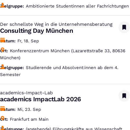
Zielgruppe
Ambitionierte Studentinnen aller Fachrichtungen
Der schnellste Weg in die Unternehmensberatung
:
Consulting Day München
Datum
Fr, 18. Sep
Ort
Konferenzzentrum München (Lazarettstraße 33, 80636
München)
Zielgruppe
Studierende und Absolvent:innen ab dem 4.
Semester
academics-Impact-Lab
:
academics ImpactLab 2026
Datum
Mi, 23. Sep
Ort
Frankfurt am Main
Zielgruppe
(angehende) Führungskräfte aus Wissenschaft,