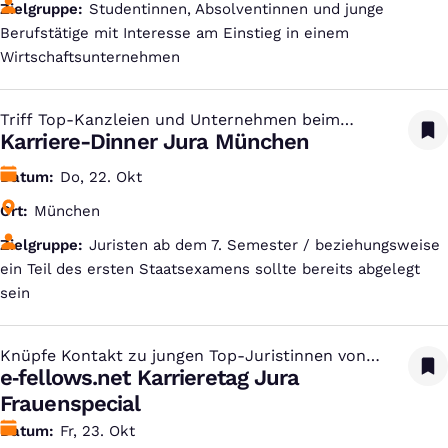
Zielgruppe
Studentinnen, Absolventinnen und junge
Berufstätige mit Interesse am Einstieg in einem
Wirtschaftsunternehmen
Triff Top-Kanzleien und Unternehmen beim
:
Dinner
Karriere-Dinner Jura München
Datum
Do, 22. Okt
Ort
München
Zielgruppe
Juristen ab dem 7. Semester / beziehungsweise
ein Teil des ersten Staatsexamens sollte bereits abgelegt
sein
Knüpfe Kontakt zu jungen Top-Juristinnen von
:
Gibson Dunn
e‑fellows.net Karrieretag Jura
Frauenspecial
Datum
Fr, 23. Okt