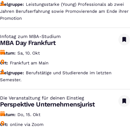
Zielgruppe
Leistungsstarke (Young) Professionals ab zwei
Jahren Berufserfahrung sowie Promovierende am Ende ihrer
Promotion
Infotag zum MBA-Studium
:
MBA Day Frankfurt
Datum
Sa, 10. Okt
Ort
Frankfurt am Main
Zielgruppe
Berufstätige und Studierende im letzten
Semester.
Die Veranstaltung für deinen Einstieg
:
Perspektive Unternehmensjurist
Datum
Do, 15. Okt
Ort
online via Zoom