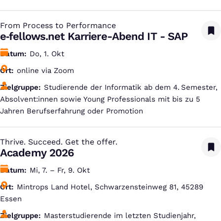
From Process to Performance
:
e‑fellows.net Karriere-Abend IT - SAP
Datum
Do, 1. Okt
Ort
online via Zoom
Zielgruppe
Studierende der Informatik ab dem 4. Semester,
Absolvent:innen sowie Young Professionals mit bis zu 5
Jahren Berufserfahrung oder Promotion
Thrive. Succeed. Get the offer.
:
Academy 2026
Datum
Mi, 7. – Fr, 9. Okt
Ort
Mintrops Land Hotel, Schwarzensteinweg 81, 45289
Essen
Zielgruppe
Masterstudierende im letzten Studienjahr,