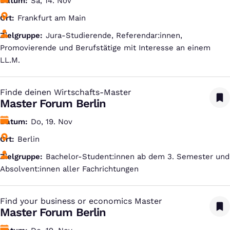
Datum
Sa, 14. Nov
Ort
Frankfurt am Main
Zielgruppe
Jura-Studierende, Referendar:innen,
Promovierende und Berufstätige mit Interesse an einem
LL.M.
Finde deinen Wirtschafts-Master
:
Master Forum Berlin
Datum
Do, 19. Nov
Ort
Berlin
Zielgruppe
Bachelor-Student:innen ab dem 3. Semester und
Absolvent:innen aller Fachrichtungen
Find your business or economics Master
:
Master Forum Berlin