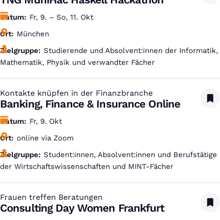
Datum
Fr, 9. – So, 11. Okt
Ort
München
Zielgruppe
Studierende und Absolvent:innen der Informatik,
Mathematik, Physik und verwandter Fächer
Kontakte knüpfen in der Finanzbranche
:
Banking, Finance & Insurance Online
Datum
Fr, 9. Okt
Ort
online via Zoom
Zielgruppe
Student:innen, Absolvent:innen und Berufstätige
der Wirtschaftswissenschaften und MINT-Fächer
Frauen treffen Beratungen
:
Consulting Day Women Frankfurt