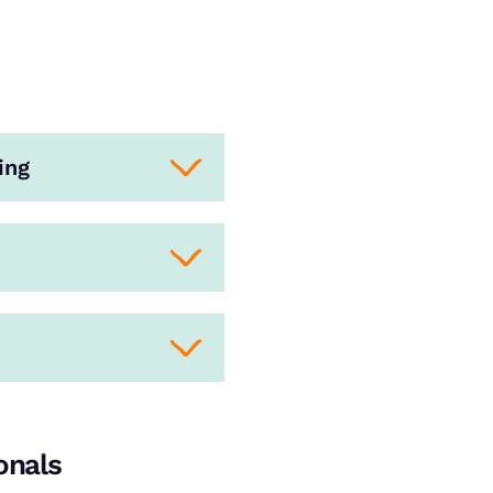
ing
onals