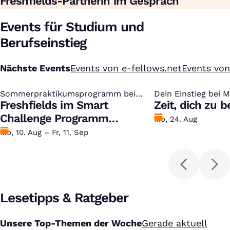
Freshfields-Partnerin im Gespräch
Events für Studium und
Berufseinstieg
Nächste Events
Events von e-fellows.net
Events vo
Sommerpraktikumsprogramm bei
:
Dein Einstieg bei 
:
Freshfields
Freshfields im Smart
Zeit, dich zu 
Challenge Programm
Bewerben
Mo, 24. Aug
kennenlernen
bis
Datum
Mo, 10. Aug – Fr, 11. Sep
Lesetipps & Ratgeber
Unsere Top-Themen der Woche
Gerade aktuell