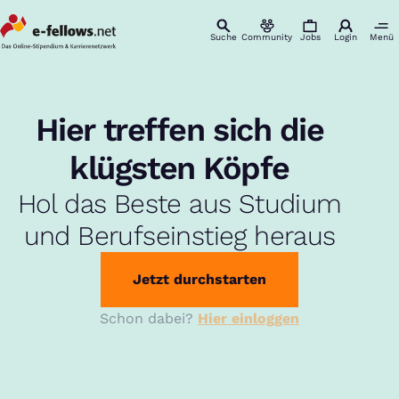
Suche
Community
Jobs
Login
Menü
:
Hier treffen sich die
klügsten Köpfe
Hol das Beste aus Studium
und Berufseinstieg heraus
Jetzt durchstarten
Schon dabei?
Hier einloggen