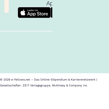
App!
Follow us!
Inhalte im Überblick
Über uns
Cookies
Nutzungsbedingungen
Barrierefreiheit
Datenschutz
Impressum
© 2026 e-fellows.net – Das Online-Stipendium & Karrierenetzwerk |
Gesellschafter: ZEIT Verlagsgruppe, McKinsey & Company Inc