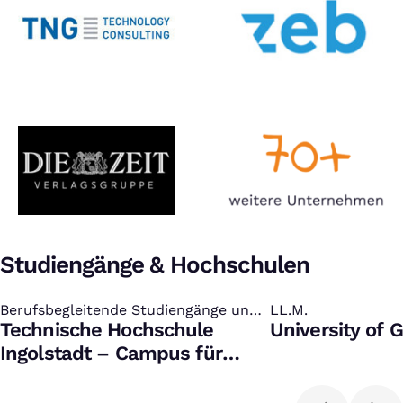
Studiengänge & Hochschulen
Berufsbegleitende Studiengänge und
:
LL.M.
:
Zertifikate
Technische Hochschule
University of 
Ingolstadt – Campus für
Weiterbildung