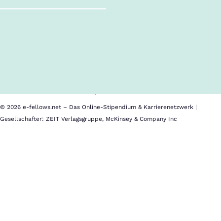
Follow us!
Inhalte im Überblick
Über uns
Cookies
Nutzungsbedingungen
Barrierefreiheit
Datenschutz
Impressum
© 2026 e-fellows.net – Das Online-Stipendium & Karrierenetzwerk |
Gesellschafter: ZEIT Verlagsgruppe, McKinsey & Company Inc