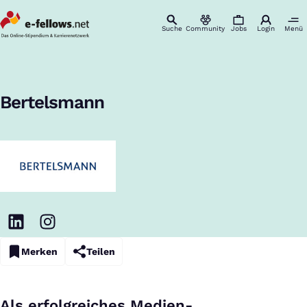
Suche
Community
Jobs
Login
Menü
Startseite
Unternehmen
Bertelsmann
Karriere & Einstieg
:
Bertelsmann
Merken
Teilen
Als erfolgreiches Medien-,