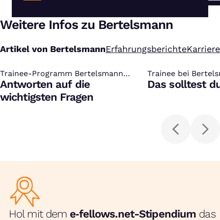
Weitere Infos zu Bertelsmann
Artikel von Bertelsmann
Erfahrungsberichte
Karrier
Trainee-Programm Bertelsmann
:
Trainee bei Bertel
:
Future Leaders
Antworten auf die
Das solltest d
wichtigsten Fragen
Hol mit dem
e‑fellows.net-Stipendium
das