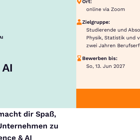
Ort:
online via Zoom
Zielgruppe:
Studierende und Absol
Physik, Statistik und
AI
zwei Jahren Berufser
Bewerben bis:
 AI
So, 13. Jun 2027
macht dir Spaß,
 Unternehmen zu
ence & AI