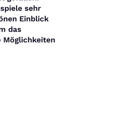
spiele sehr
önen Einblick
em das
e Möglichkeiten