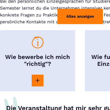
Bei den persönlichen Einzelgesprächen für Studie
Semester lernst du die Unternehmen intensiver ke
konkrete Fragen zu Praktika, Werkstudium oder Fes
Alles anzeigen
persönliche Kontakte mit den Unternehmensvertret
Wie bewerbe ich mich
Wie fu
"richtig"?
Einz
Die Veranstaltung hat mir sehr gu