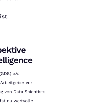
ist.
pektive
elligence
GDS) e.V.
Arbeitgeber vor
ag von Data Scientists
fst du wertvolle