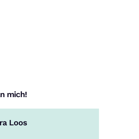
n mich!
ra Loos