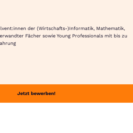
Suche
Community
Jobbörse
Login
Menü
vent:innen der (Wirtschafts-)Informatik, Mathematik,
 verwandter Fächer sowie Young Professionals mit bis zu
fahrung
Jetzt bewerben!