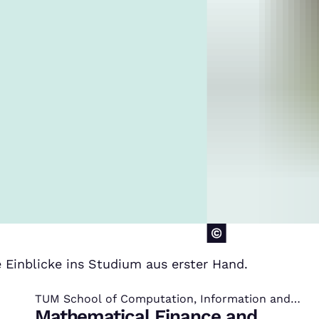
Einblicke ins Studium aus erster Hand.
TUM School of Computation, Information and
:
Technology – Master-Studiengänge
Mathematical Finance and