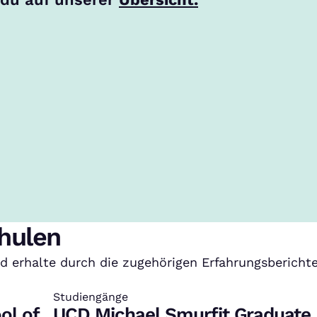
hulen
erhalte durch die zugehörigen Erfahrungsberichte 
Studiengänge
:
ol of
UCD Michael Smurfit Graduate