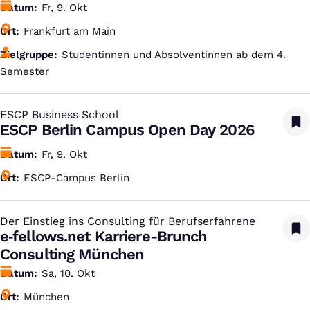
Datum
Fr, 9. Okt
Ort
Frankfurt am Main
Zielgruppe
Studentinnen und Absolventinnen ab dem 4.
Semester
ESCP Business School
:
ESCP Berlin Campus Open Day 2026
Datum
Fr, 9. Okt
Ort
ESCP-Campus Berlin
Der Einstieg ins Consulting für Berufserfahrene
:
e‑fellows.net Karriere-Brunch
Consulting München
Datum
Sa, 10. Okt
Ort
München