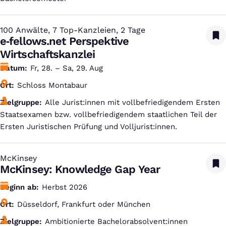
100 Anwälte, 7 Top-Kanzleien, 2 Tage
:
e‑fellows.net Perspektive
Wirtschaftskanzlei
Datum
Fr, 28. – Sa, 29. Aug
Ort
Schloss Montabaur
Zielgruppe
Alle Jurist:innen mit vollbefriedigendem Ersten
Staatsexamen bzw. vollbefriedigendem staatlichen Teil der
Ersten Juristischen Prüfung und Volljurist:innen.
McKinsey
:
McKinsey: Knowledge Gap Year
Beginn ab
Herbst 2026
Ort
Düsseldorf, Frankfurt oder München
Zielgruppe
Ambitionierte Bachelorabsolvent:innen