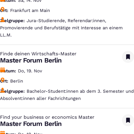
Datum
Sa, 14. Nov
Ort
Frankfurt am Main
Zielgruppe
Jura-Studierende, Referendar:innen,
Promovierende und Berufstätige mit Interesse an einem
LL.M.
Finde deinen Wirtschafts-Master
:
Master Forum Berlin
Datum
Do, 19. Nov
Ort
Berlin
Zielgruppe
Bachelor-Student:innen ab dem 3. Semester und
Absolvent:innen aller Fachrichtungen
Find your business or economics Master
:
Master Forum Berlin