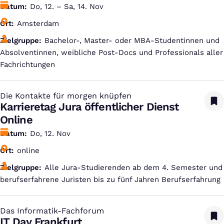
Datum
Do, 12. – Sa, 14. Nov
Ort
Amsterdam
Zielgruppe
Bachelor-, Master- oder MBA-Studentinnen und
Absolventinnen, weibliche Post-Docs und Professionals aller
Fachrichtungen
Die Kontakte für morgen knüpfen
:
Karrieretag Jura öffentlicher Dienst
Online
Datum
Do, 12. Nov
Ort
online
Zielgruppe
Alle Jura-Studierenden ab dem 4. Semester und
berufserfahrene Juristen bis zu fünf Jahren Berufserfahrung
Das Informatik-Fachforum
:
IT Day Frankfurt