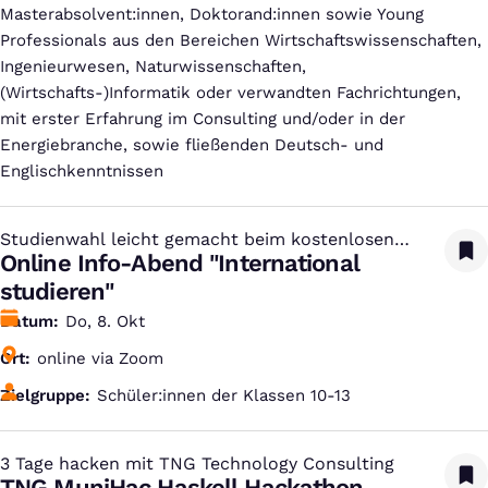
Masterabsolvent:innen, Doktorand:innen sowie Young
Professionals aus den Bereichen Wirtschaftswissenschaften,
Ingenieurwesen, Naturwissenschaften,
(Wirtschafts-)Informatik oder verwandten Fachrichtungen,
mit erster Erfahrung im Consulting und/oder in der
Energiebranche, sowie fließenden Deutsch- und
Englischkenntnissen
Studienwahl leicht gemacht beim kostenlosen
:
Studien-Infotag
Online Info-Abend "International
studieren"
Datum
Do, 8. Okt
Ort
online via Zoom
Zielgruppe
Schüler:innen der Klassen 10-13
3 Tage hacken mit TNG Technology Consulting
:
TNG MuniHac Haskell Hackathon