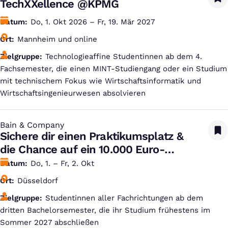
TechXXellence @KPMG
Datum
Do, 1. Okt 2026 – Fr, 19. Mär 2027
Ort
Mannheim und online
Zielgruppe
Technologieaffine Studentinnen ab dem 4.
Fachsemester, die einen MINT-Studiengang oder ein Studium
mit technischem Fokus wie Wirtschaftsinformatik und
Wirtschaftsingenieurwesen absolvieren
Bain & Company
:
Sichere dir einen Praktikumsplatz &
die Chance auf ein 10.000 Euro-
Stipendium!
Datum
Do, 1. – Fr, 2. Okt
Ort
Düsseldorf
Zielgruppe
Studentinnen aller Fachrichtungen ab dem
dritten Bachelorsemester, die ihr Studium frühestens im
Sommer 2027 abschließen