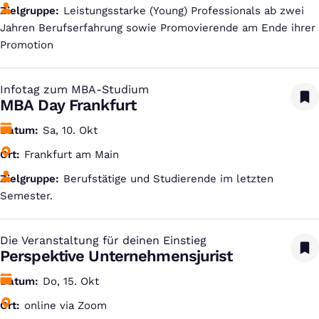
Zielgruppe
Leistungsstarke (Young) Professionals ab zwei
Jahren Berufserfahrung sowie Promovierende am Ende ihrer
Promotion
Infotag zum MBA-Studium
:
MBA Day Frankfurt
Datum
Sa, 10. Okt
Ort
Frankfurt am Main
Zielgruppe
Berufstätige und Studierende im letzten
Semester.
Die Veranstaltung für deinen Einstieg
:
Perspektive Unternehmensjurist
Datum
Do, 15. Okt
Ort
online via Zoom