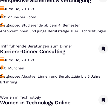
Perspektive Sicherheit & Verteidigung
Datum
Do, 29. Okt
Ort
online via Zoom
Zielgruppe
Studierende ab dem 4. Semester,
Absolvent:innen und junge Berufstätige aller Fachrichtungen
Triff führende Beratungen zum Dinner
:
Karriere-Dinner Consulting
Datum
Do, 29. Okt
Ort
München
Zielgruppe
Absolvent:innen und Berufstätige bis 5 Jahre
Erfahrung
Women in Technology
:
Women in Technology Online