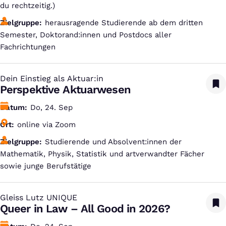
du rechtzeitig.)
Zielgruppe
herausragende Studierende ab dem dritten
Semester, Doktorand:innen und Postdocs aller
Fachrichtungen
Dein Einstieg als Aktuar:in
:
Perspektive Aktuarwesen
Datum
Do, 24. Sep
Ort
online via Zoom
Zielgruppe
Studierende und Absolvent:innen der
Mathematik, Physik, Statistik und artverwandter Fächer
sowie junge Berufstätige
Gleiss Lutz UNIQUE
:
Queer in Law – All Good in 2026?