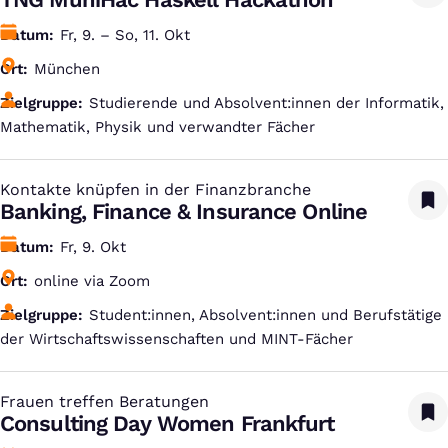
Datum
Fr, 9. – So, 11. Okt
Ort
München
Zielgruppe
Studierende und Absolvent:innen der Informatik,
Mathematik, Physik und verwandter Fächer
Kontakte knüpfen in der Finanzbranche
:
Banking, Finance & Insurance Online
Datum
Fr, 9. Okt
Ort
online via Zoom
Zielgruppe
Student:innen, Absolvent:innen und Berufstätige
der Wirtschaftswissenschaften und MINT-Fächer
Frauen treffen Beratungen
:
Consulting Day Women Frankfurt