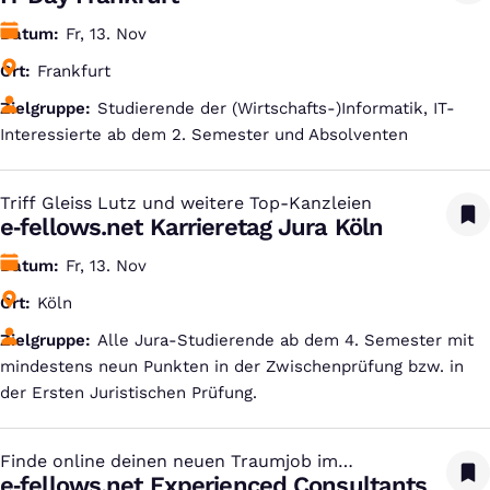
Datum
Fr, 13. Nov
Ort
Frankfurt
Zielgruppe
Studierende der (Wirtschafts-)Informatik, IT-
Interessierte ab dem 2. Semester und Absolventen
Triff Gleiss Lutz und weitere Top-Kanzleien
:
e‑fellows.net Karrieretag Jura Köln
Datum
Fr, 13. Nov
Ort
Köln
Zielgruppe
Alle Jura-Studierende ab dem 4. Semester mit
mindestens neun Punkten in der Zwischenprüfung bzw. in
der Ersten Juristischen Prüfung.
Finde online deinen neuen Traumjob im
:
Consulting
e‑fellows.net Experienced Consultants