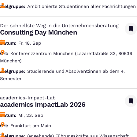
Zielgruppe
Ambitionierte Studentinnen aller Fachrichtungen
Der schnellste Weg in die Unternehmensberatung
:
Consulting Day München
Datum
Fr, 18. Sep
Ort
Konferenzzentrum München (Lazarettstraße 33, 80636
München)
Zielgruppe
Studierende und Absolvent:innen ab dem 4.
Semester
academics-Impact-Lab
:
academics ImpactLab 2026
Datum
Mi, 23. Sep
Ort
Frankfurt am Main
Zielgruppe
(angehende) Führungskräfte aus Wissenschaft,