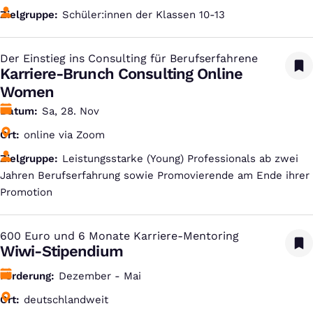
Zielgruppe
Schüler:innen der Klassen 10-13
Der Einstieg ins Consulting für Berufserfahrene
:
Karriere-Brunch Consulting Online
Women
Datum
Sa, 28. Nov
Ort
online via Zoom
Zielgruppe
Leistungsstarke (Young) Professionals ab zwei
Jahren Berufserfahrung sowie Promovierende am Ende ihrer
Promotion
600 Euro und 6 Monate Karriere-Mentoring
:
Wiwi-Stipendium
Förderung
Dezember - Mai
Ort
deutschlandweit