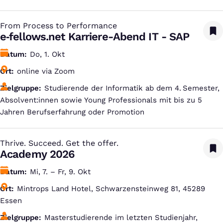
From Process to Performance
:
e‑fellows.net Karriere-Abend IT - SAP
Datum
Do, 1. Okt
Ort
online via Zoom
Zielgruppe
Studierende der Informatik ab dem 4. Semester,
Absolvent:innen sowie Young Professionals mit bis zu 5
Jahren Berufserfahrung oder Promotion
Thrive. Succeed. Get the offer.
:
Academy 2026
Datum
Mi, 7. – Fr, 9. Okt
Ort
Mintrops Land Hotel, Schwarzensteinweg 81, 45289
Essen
Zielgruppe
Masterstudierende im letzten Studienjahr,