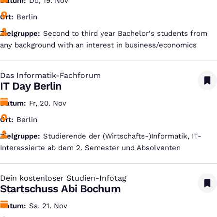
Datum
Do, 19. Nov
Ort
Berlin
Zielgruppe
Second to third year Bachelor's students from
any background with an interest in business/economics
Das Informatik-Fachforum
:
IT Day Berlin
Datum
Fr, 20. Nov
Ort
Berlin
Zielgruppe
Studierende der (Wirtschafts-)Informatik, IT-
Interessierte ab dem 2. Semester und Absolventen
Dein kostenloser Studien-Infotag
:
Startschuss Abi Bochum
Datum
Sa, 21. Nov