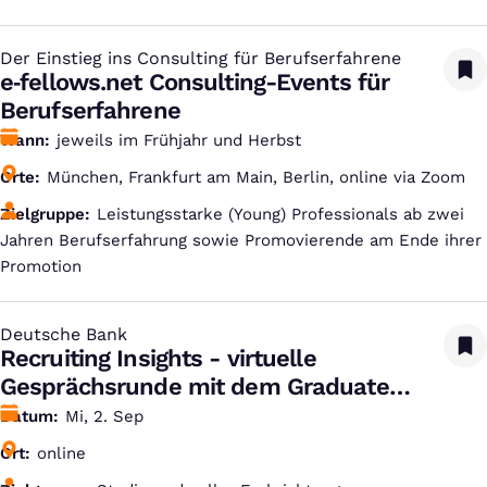
Der Einstieg ins Consulting für Berufserfahrene
:
e‑fellows.net Consulting-Events für
Berufserfahrene
Wann
jeweils im Frühjahr und Herbst
Orte
München, Frankfurt am Main, Berlin, online via Zoom
Zielgruppe
Leistungsstarke (Young) Professionals ab zwei
Jahren Berufserfahrung sowie Promovierende am Ende ihrer
Promotion
Deutsche Bank
:
Recruiting Insights - virtuelle
Gesprächsrunde mit dem Graduate
Recruiting Team
Datum
Mi, 2. Sep
Ort
online