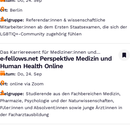
Datum
Do, 24. Sep
Ort
Berlin
Zielgruppe
Referendar:innen & wissenschaftliche
Mitarbeiter:innen ab dem Ersten Staatsexamen, die sich der
LGBTIQ+-Community zugehörig fühlen
Das Karriereevent für Mediziner:innen und
:
Studierende aus den Life Sciences
e‑fellows.net Perspektive Medizin und
Human Health Online
Datum
Do, 24. Sep
Ort
online via Zoom
Zielgruppe
Studierende aus den Fachbereichen Medizin,
Pharmazie, Psychologie und der Naturwissenschaften,
PJler:innen und Absolvent:innen sowie junge Ärzt:innen in
der Facharztausbildung