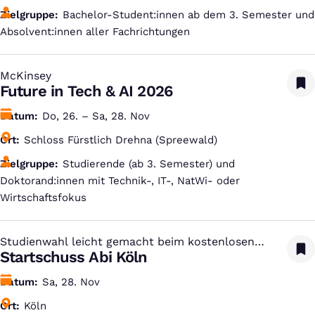
Zielgruppe
Bachelor-Student:innen ab dem 3. Semester und
Absolvent:innen aller Fachrichtungen
McKinsey
:
Future in Tech & AI 2026
Datum
Do, 26. – Sa, 28. Nov
Ort
Schloss Fürstlich Drehna (Spreewald)
Zielgruppe
Studierende (ab 3. Semester) und
Doktorand:innen mit Technik-, IT-, NatWi- oder
Wirtschaftsfokus
Studienwahl leicht gemacht beim kostenlosen
:
Studien-Infotag
Startschuss Abi Köln
Datum
Sa, 28. Nov
Ort
Köln