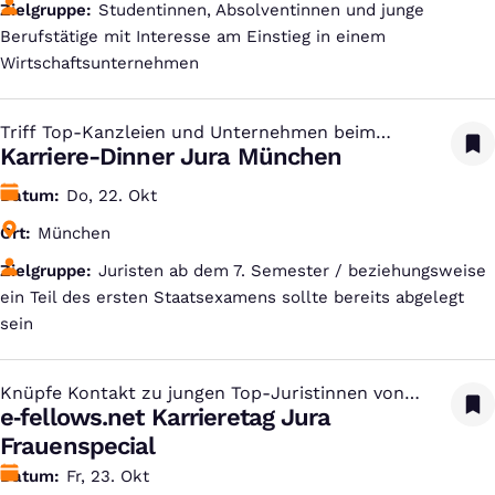
Zielgruppe
Studentinnen, Absolventinnen und junge
Berufstätige mit Interesse am Einstieg in einem
Wirtschaftsunternehmen
Triff Top-Kanzleien und Unternehmen beim
:
Dinner
Karriere-Dinner Jura München
Datum
Do, 22. Okt
Ort
München
Zielgruppe
Juristen ab dem 7. Semester / beziehungsweise
ein Teil des ersten Staatsexamens sollte bereits abgelegt
sein
Knüpfe Kontakt zu jungen Top-Juristinnen von
:
Gibson Dunn
e‑fellows.net Karrieretag Jura
Frauenspecial
Datum
Fr, 23. Okt