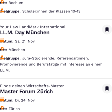
Ort
Bochum
Zielgruppe
Schüler:innen der Klassen 10-13
Your Law LandMark International
:
LL.M. Day München
Datum
Sa, 21. Nov
Ort
München
Zielgruppe
Jura-Studierende, Referendar:innen,
Promovierende und Berufstätige mit Interesse an einem
LL.M.
Finde deinen Wirtschafts-Master
:
Master Forum Zürich
Datum
Di, 24. Nov
Ort
Zürich