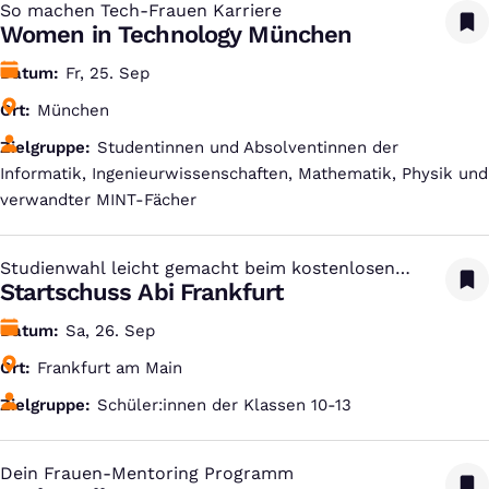
So machen Tech-Frauen Karriere
:
Women in Technology München
Datum
Fr, 25. Sep
Ort
München
Zielgruppe
Studentinnen und Absolventinnen der
Informatik, Ingenieurwissenschaften, Mathematik, Physik und
verwandter MINT-Fächer
Studienwahl leicht gemacht beim kostenlosen
:
Studien-Infotag
Startschuss Abi Frankfurt
Datum
Sa, 26. Sep
Ort
Frankfurt am Main
Zielgruppe
Schüler:innen der Klassen 10-13
Dein Frauen-Mentoring Programm
: