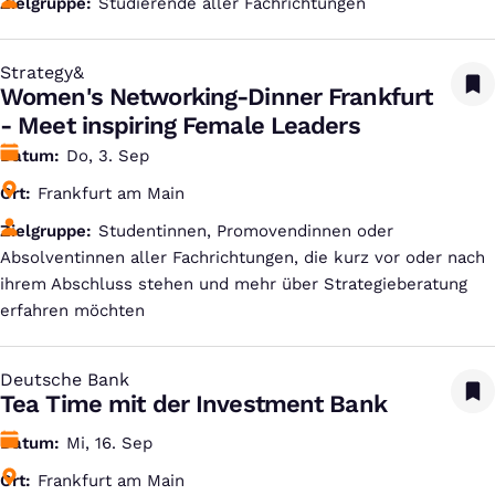
Zielgruppe
Studierende aller Fachrichtungen
Strategy&
:
Women's Networking-Dinner Frankfurt
- Meet inspiring Female Leaders
Datum
Do, 3. Sep
Ort
Frankfurt am Main
Zielgruppe
Studentinnen, Promovendinnen oder
Absolventinnen aller Fachrichtungen, die kurz vor oder nach
ihrem Abschluss stehen und mehr über Strategieberatung
erfahren möchten
Deutsche Bank
:
Tea Time mit der Investment Bank
Datum
Mi, 16. Sep
Ort
Frankfurt am Main