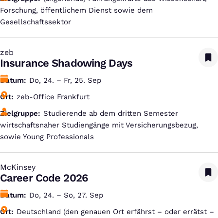
Forschung, öffentlichem Dienst sowie dem
Gesellschaftssektor
zeb
:
Insurance Shadowing Days
Datum
Do, 24. – Fr, 25. Sep
Ort
zeb-Office Frankfurt
Zielgruppe
Studierende ab dem dritten Semester
wirtschaftsnaher Studiengänge mit Versicherungsbezug,
sowie Young Professionals
McKinsey
:
Career Code 2026
Datum
Do, 24. – So, 27. Sep
Ort
Deutschland (den genauen Ort erfährst – oder errätst –