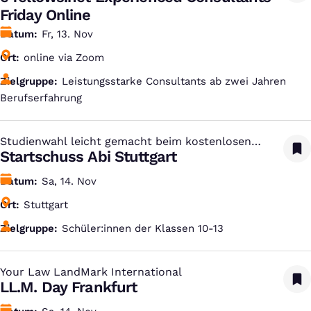
Friday Online
Datum
Fr, 13. Nov
Ort
online via Zoom
Zielgruppe
Leistungsstarke Consultants ab zwei Jahren
Berufserfahrung
Studienwahl leicht gemacht beim kostenlosen
:
Studien-Infotag
Startschuss Abi Stuttgart
Datum
Sa, 14. Nov
Ort
Stuttgart
Zielgruppe
Schüler:innen der Klassen 10-13
Your Law LandMark International
:
LL.M. Day Frankfurt