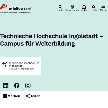
Suche
Community
Jobs
Login
Menü
Startseite
Studiengänge
Technische Hochschule Ingolstadt
Berufsbegleitende Studiengänge und Zertifikate
:
Technische Hochschule Ingolstadt –
Campus für Weiterbildung
Merken
Teilen