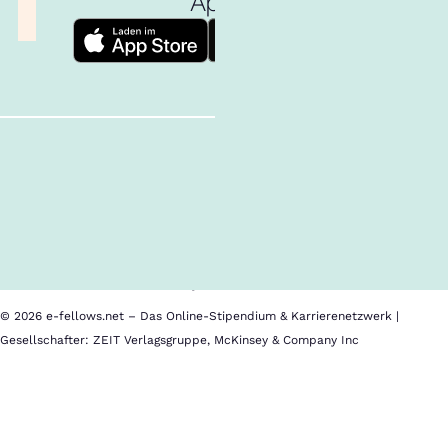
App!
Follow us!
Inhalte im Überblick
Über uns
Cookies
Nutzungsbedingungen
Barrierefreiheit
Datenschutz
Impressum
© 2026 e-fellows.net – Das Online-Stipendium & Karrierenetzwerk |
Gesellschafter: ZEIT Verlagsgruppe, McKinsey & Company Inc