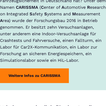
Fahrzeugsicherheit in Deutschland hat? Unter dem
Namen
CARISSMA
(
C
enter of
A
utomotive
R
esearch
on
I
ntegrated
S
afety
S
ystems and
M
easurement
A
rea) wurde der Forschungsbau 2016 in Betrieb
genommen. Er besitzt zehn Versuchsanlagen,
unter anderem eine Indoor-Versuchsanlage für
Crashtests und Fahrversuche, einen Fallturm, ein
Labor für Car2X-Kommunikation, ein Labor zur
Forschung an sicheren Energiespeichern, ein
Simulationslabor sowie ein HiL-Labor.
Weitere Infos zu CARISSMA