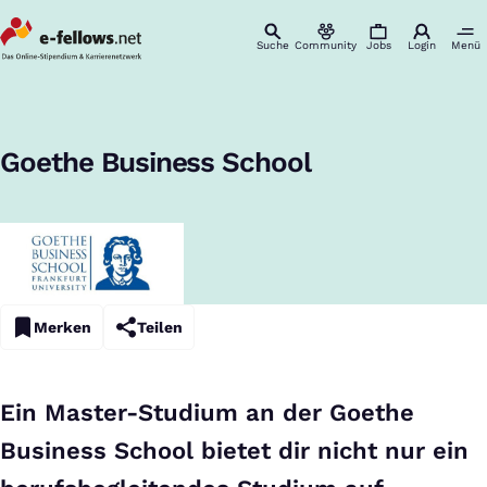
Suche
Community
Jobs
Login
Menü
Startseite
Studiengänge
Goethe Business School
Master-Studiengänge
:
Goethe Business School
Merken
Teilen
Ein Master-Studium an der Goethe
Business School bietet dir nicht nur ein