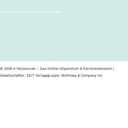
Follow us!
Inhalte im Überblick
Über uns
Cookies
Nutzungsbedingungen
Barrierefreiheit
Datenschutz
Impressum
© 2026 e-fellows.net – Das Online-Stipendium & Karrierenetzwerk |
Gesellschafter: ZEIT Verlagsgruppe, McKinsey & Company Inc