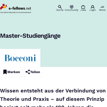
Suche
Community
Jobs
Login
Menü
Startseite
Studiengänge
Bocconi University
Bocconi University – Master-Studiengänge
:
Master-Studiengänge
Merken
Teilen
Wissen entsteht aus der Verbindung von
Theorie und Praxis – auf diesem Prinzip