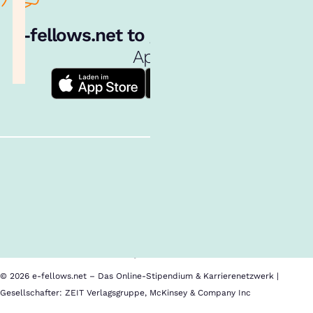
e‑fellows.net to go:
Hol dir unsere
App!
Follow us!
Inhalte im Überblick
Über uns
Cookies
Nutzungsbedingungen
Barrierefreiheit
Datenschutz
Impressum
© 2026 e-fellows.net – Das Online-Stipendium & Karrierenetzwerk |
Gesellschafter: ZEIT Verlagsgruppe, McKinsey & Company Inc