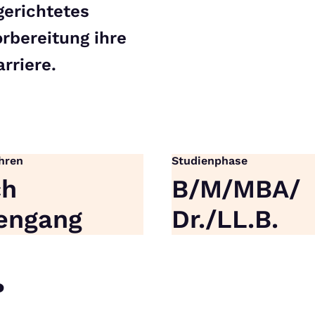
gerichtetes
rbereitung ihre
rriere.
hren
Studienphase
ch
B/M/MBA/
engang
Dr./LL.B.
?