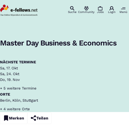
Suche
Community
Jobs
Login
Menü
Startseite
Events
Master Day Business & Economics
Finde deinen Master in BWL, VWL & Co.
:
Master Day Business & Economics
NÄCHSTE TERMINE
Sa, 17. Okt
Sa, 24. Okt
Do, 19. Nov
+ 5 weitere Termine
ORTE
Berlin, Köln, Stuttgart
+ 4 weitere Orte
Merken
Teilen