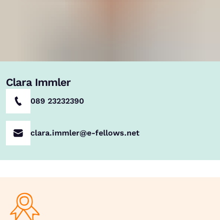
Clara Immler
089 23232390
clara.immler@e-fellows.net