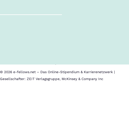
Follow us!
Inhalte im Überblick
Über uns
Cookies
Nutzungsbedingungen
Barrierefreiheit
Datenschutz
Impressum
© 2026 e-fellows.net – Das Online-Stipendium & Karrierenetzwerk |
Gesellschafter: ZEIT Verlagsgruppe, McKinsey & Company Inc