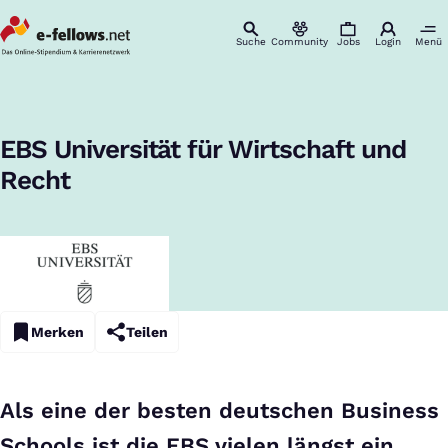
Suche
Community
Jobs
Login
Menü
Startseite
Studiengänge
EBS Universität für Wirtschaft und Recht
Studiengänge
:
EBS Universität für Wirtschaft und
Recht
Merken
Teilen
Als eine der besten deutschen Business
Schools ist die EBS vielen längst ein