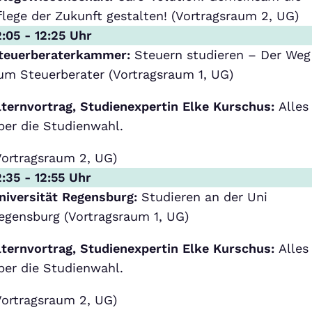
flege der Zukunft gestalten! (Vortragsraum 2, UG)
2:05 - 12:25 Uhr
teuerberaterkammer:
Steuern studieren – Der Weg
um Steuerberater (Vortragsraum 1, UG)
lternvortrag, Studienexpertin Elke Kurschus:
Alles
ber die Studienwahl.
Vortragsraum 2, UG)
2:35 - 12:55 Uhr
niversität Regensburg:
Studieren an der Uni
egensburg (Vortragsraum 1, UG)
lternvortrag, Studienexpertin Elke Kurschus:
Alles
ber die Studienwahl.
Vortragsraum 2, UG)