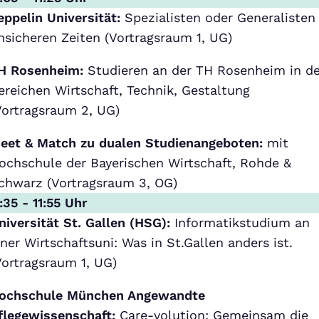
eppelin Universität:
Spezialisten oder Generalisten 
nsicheren Zeiten (Vortragsraum 1, UG)
H Rosenheim:
Studieren an der TH Rosenheim in d
ereichen Wirtschaft, Technik, Gestaltung
Vortragsraum 2, UG)
eet & Match zu dualen Studienangeboten:
mit
ochschule der Bayerischen Wirtschaft, Rohde &
chwarz (Vortragsraum 3, OG)
1:35 - 11:55 Uhr
niversität St. Gallen (HSG):
Informatikstudium an
iner Wirtschaftsuni: Was in St.Gallen anders ist.
Vortragsraum 1, UG)
ochschule München Angewandte
flegewissenschaft:
Care-volution: Gemeinsam die