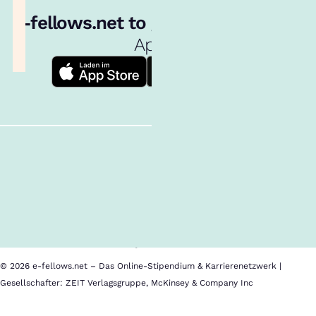
e‑fellows.net to go:
Hol dir unsere
App!
Follow us!
Inhalte im Überblick
Über uns
Cookies
Nutzungsbedingungen
Barrierefreiheit
Datenschutz
Impressum
© 2026 e-fellows.net – Das Online-Stipendium & Karrierenetzwerk |
Gesellschafter: ZEIT Verlagsgruppe, McKinsey & Company Inc
Amerikahaus