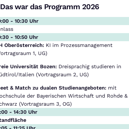
Das war das Programm 2026
0:00 - 10:30 Uhr
inlass
0:30 - 10:50 Uhr
H Oberösterreich:
KI im Prozessmanagement
Vortragsraum 1, UG)
reie Universität Bozen:
Dreisprachig studieren in
üdtirol/Italien (Vortragsraum 2, UG)
eet & Match zu dualen Studienangeboten:
mit
ochschule der Bayerischen Wirtschaft und Rohde &
chwarz (Vortragsraum 3, OG)
1:00 - 14:30 Uhr
tandfläche
1:05 - 11:25 Uhr