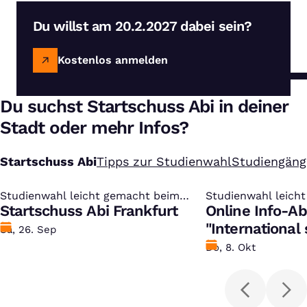
Du willst am 20.2.2027 dabei sein?
Kostenlos anmelden
Du suchst Startschuss Abi in deiner
Stadt oder mehr Infos?
Startschuss Abi
Tipps zur Studienwahl
Studiengäng
Studienwahl leicht gemacht beim
:
Studienwahl leich
:
kostenlosen Studien-Infotag
Startschuss Abi Frankfurt
kostenlosen Studi
Online Info-A
"International
Datum
Sa, 26. Sep
Datum
Do, 8. Okt