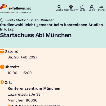
Suche
Community
Jobs
Login
Menü
Startseite
Events
Startschuss Abi
München
Studienwahl leicht gemacht beim kostenlosen Studien-
:
Infotag
Startschuss Abi München
Datum:
Sa, 20. Feb 2027
Uhrzeit:
10:00 – 15:00
Ort:
Konferenzzentrum München
Lazarettstraße 33
München
80636