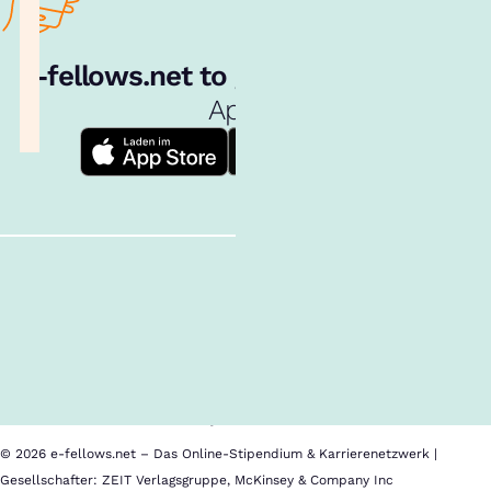
e‑fellows.net to go:
Hol dir unsere
App!
Follow us!
Inhalte im Überblick
Über uns
Cookies
Nutzungsbedingungen
Barrierefreiheit
Datenschutz
Impressum
© 2026 e-fellows.net – Das Online-Stipendium & Karrierenetzwerk |
Gesellschafter: ZEIT Verlagsgruppe, McKinsey & Company Inc