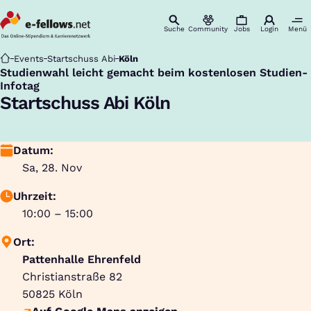
Suche
Community
Jobs
Login
Menü
Startseite
Events
Startschuss Abi
Köln
Studienwahl leicht gemacht beim kostenlosen Studien-
:
Infotag
Startschuss Abi Köln
Datum:
Sa, 28. Nov
Uhrzeit:
10:00 – 15:00
Ort:
Pattenhalle Ehrenfeld
Christianstraße 82
50825
Köln