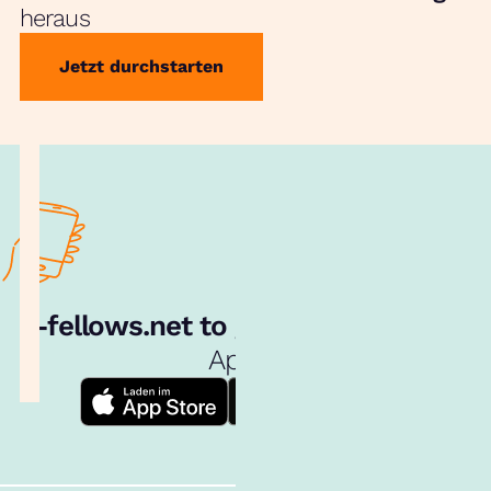
heraus
Jetzt durchstarten
e‑fellows.net to go:
Hol dir unsere
App!