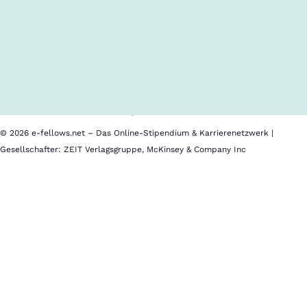
Follow us!
Inhalte im Überblick
Über uns
Cookies
Nutzungsbedingungen
Barrierefreiheit
Datenschutz
Impressum
© 2026 e-fellows.net – Das Online-Stipendium & Karrierenetzwerk |
Gesellschafter: ZEIT Verlagsgruppe, McKinsey & Company Inc
Jamso
Trainee
Kurzvorstellung
Jamso