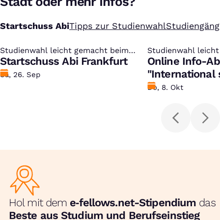
Stadt oder mehr Infos?
Startschuss Abi
Tipps zur Studienwahl
Studiengäng
Studienwahl leicht gemacht beim
:
Studienwahl leich
:
kostenlosen Studien-Infotag
Startschuss Abi Frankfurt
kostenlosen Studi
Online Info-A
"International
Datum
Sa, 26. Sep
Datum
Do, 8. Okt
Hol mit dem
e‑fellows.net-Stipendium
das
Beste aus Studium und Berufseinstieg