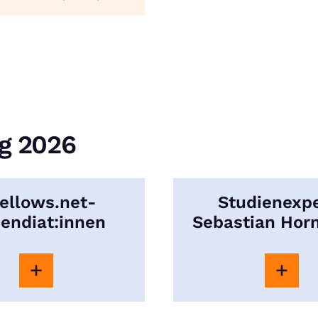
ng 2026
fellows.net-
Studienexp
pendiat:innen
Sebastian Hor