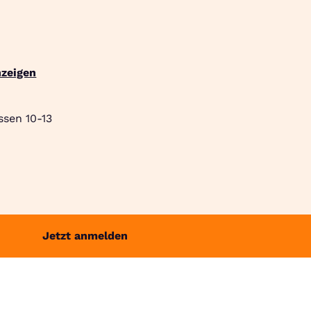
Suche
Community
Jobbörse
Login
Menü
zeigen
ssen 10-13
Jetzt anmelden