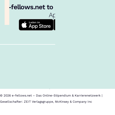
e‑fellows.net to go:
Hol dir unsere
App!
Follow us!
Inhalte im Überblick
Über uns
Cookies
Nutzungsbedingungen
Barrierefreiheit
Datenschutz
Impressum
© 2026 e-fellows.net – Das Online-Stipendium & Karrierenetzwerk |
Gesellschafter: ZEIT Verlagsgruppe, McKinsey & Company Inc