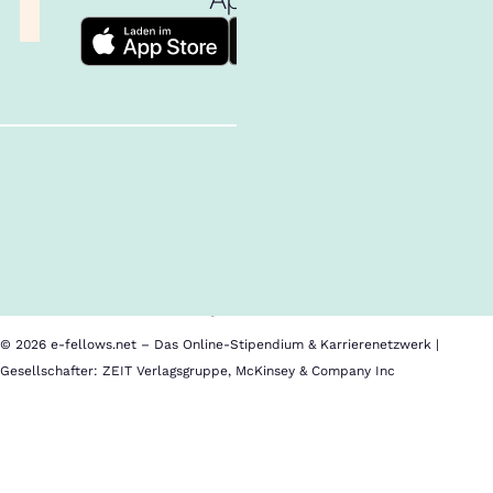
Follow us!
Inhalte im Überblick
Über uns
Cookies
Nutzungsbedingungen
Barrierefreiheit
Datenschutz
Impressum
© 2026 e-fellows.net – Das Online-Stipendium & Karrierenetzwerk |
Gesellschafter: ZEIT Verlagsgruppe, McKinsey & Company Inc