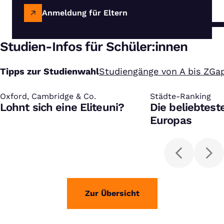
Anmeldung für Eltern
Studien-Infos für Schüler:innen
Tipps zur Studienwahl
Studiengänge von A bis Z
Gap
Oxford, Cambridge & Co.
:
Städte-Ranking
:
Lohnt sich eine Eliteuni?
Die beliebtest
Europas
Zur Übersicht