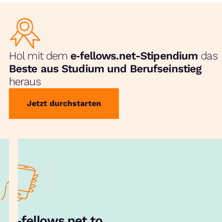
Hol mit dem
e‑fellows.net-Stipendium
das
Beste aus Studium und Berufseinstieg
heraus
Jetzt durchstarten
e‑fellows.net to go:
Hol dir unsere