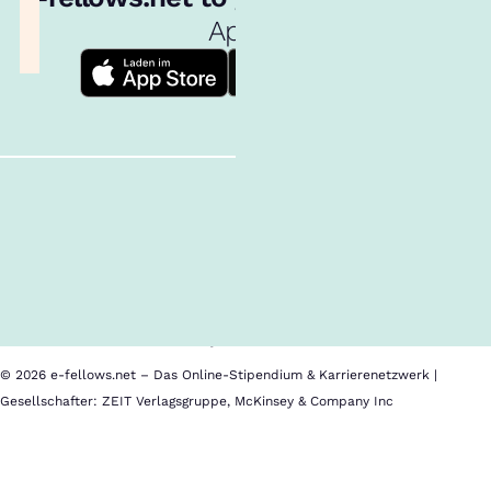
App!
Follow us!
Inhalte im Überblick
Über uns
Cookies
Nutzungsbedingungen
Barrierefreiheit
Datenschutz
Impressum
© 2026 e-fellows.net – Das Online-Stipendium & Karrierenetzwerk |
Gesellschafter: ZEIT Verlagsgruppe, McKinsey & Company Inc
Dr.
Frank