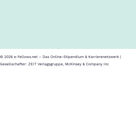
Inhalte im Überblick
Über uns
Cookies
Nutzungsbedingungen
Barrierefreiheit
Datenschutz
Impressum
© 2026 e-fellows.net – Das Online-Stipendium & Karrierenetzwerk |
Gesellschafter: ZEIT Verlagsgruppe, McKinsey & Company Inc