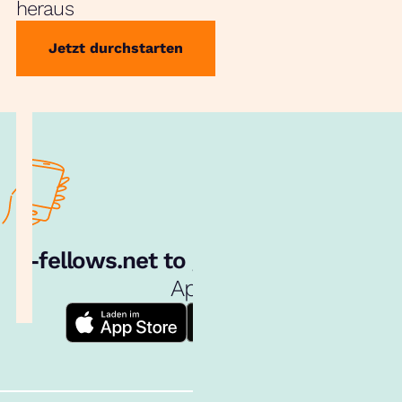
heraus
Jetzt durchstarten
e‑fellows.net to go:
Hol dir unsere
App!
Follow us!