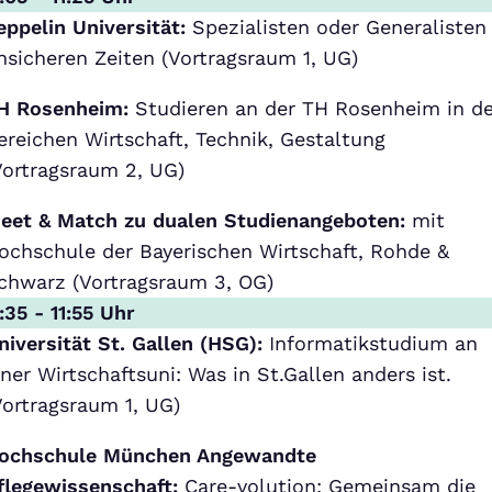
eppelin Universität:
Spezialisten oder Generalisten 
nsicheren Zeiten (Vortragsraum 1, UG)
H Rosenheim:
Studieren an der TH Rosenheim in d
ereichen Wirtschaft, Technik, Gestaltung
Vortragsraum 2, UG)
eet & Match zu dualen Studienangeboten:
mit
ochschule der Bayerischen Wirtschaft, Rohde &
chwarz (Vortragsraum 3, OG)
1:35 - 11:55 Uhr
niversität St. Gallen (HSG):
Informatikstudium an
iner Wirtschaftsuni: Was in St.Gallen anders ist.
Vortragsraum 1, UG)
ochschule München Angewandte
flegewissenschaft:
Care-volution: Gemeinsam die