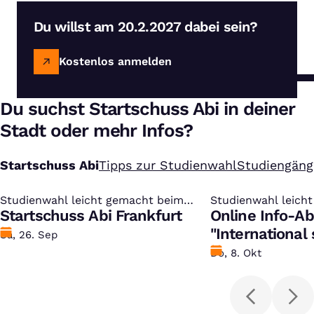
Du willst am 20.2.2027 dabei sein?
Kostenlos anmelden
Du suchst Startschuss Abi in deiner
Stadt oder mehr Infos?
Startschuss Abi
Tipps zur Studienwahl
Studiengäng
Studienwahl leicht gemacht beim
:
Studienwahl leich
:
kostenlosen Studien-Infotag
Startschuss Abi Frankfurt
kostenlosen Studi
Online Info-A
"International
Datum
Sa, 26. Sep
Datum
Do, 8. Okt