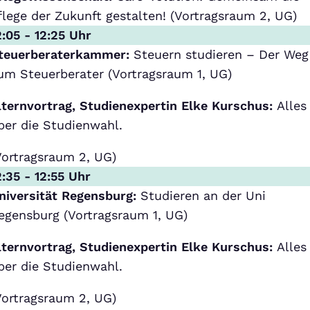
flege der Zukunft gestalten! (Vortragsraum 2, UG)
2:05 - 12:25 Uhr
teuerberaterkammer:
Steuern studieren – Der Weg
um Steuerberater (Vortragsraum 1, UG)
lternvortrag, Studienexpertin Elke Kurschus:
Alles
ber die Studienwahl.
Vortragsraum 2, UG)
2:35 - 12:55 Uhr
niversität Regensburg:
Studieren an der Uni
egensburg (Vortragsraum 1, UG)
lternvortrag, Studienexpertin Elke Kurschus:
Alles
ber die Studienwahl.
Vortragsraum 2, UG)