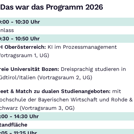
Das war das Programm 2026
0:00 - 10:30 Uhr
inlass
0:30 - 10:50 Uhr
H Oberösterreich:
KI im Prozessmanagement
Vortragsraum 1, UG)
reie Universität Bozen:
Dreisprachig studieren in
üdtirol/Italien (Vortragsraum 2, UG)
eet & Match zu dualen Studienangeboten:
mit
ochschule der Bayerischen Wirtschaft und Rohde &
chwarz (Vortragsraum 3, OG)
1:00 - 14:30 Uhr
tandfläche
1:05 - 11:25 Uhr