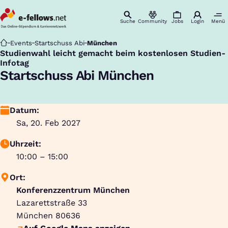
Suche
Community
Jobs
Login
Menü
Startseite
Events
Startschuss Abi
München
Studienwahl leicht gemacht beim kostenlosen Studien-
:
Infotag
Startschuss Abi München
Datum:
Sa, 20. Feb 2027
Uhrzeit:
10:00 – 15:00
Ort:
Konferenzzentrum München
Lazarettstraße 33
München
80636