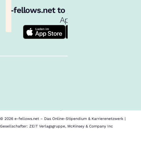
e‑fellows.net to go:
Hol dir unsere
App!
Follow us!
Inhalte im Überblick
Über uns
Cookies
Nutzungsbedingungen
Barrierefreiheit
Datenschutz
Impressum
© 2026 e-fellows.net – Das Online-Stipendium & Karrierenetzwerk |
Gesellschafter: ZEIT Verlagsgruppe, McKinsey & Company Inc
Steuerberaterkammer