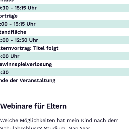
0:30 - 15:15 Uhr
orträge
1:00 - 15:15 Uhr
tandfläche
2:00 - 12:50 Uhr
lternvortrag: Titel folgt
4:00 Uhr
ewinnspielverlosung
4:30
nde der Veranstaltung
Webinare für Eltern
Welche Möglichkeiten hat mein Kind nach dem
Schulabschluss? Studium, Gap Year,