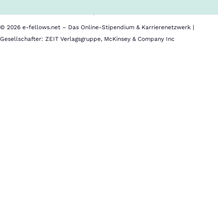
Datenschutz
Impressum
© 2026 e-fellows.net – Das Online-Stipendium & Karrierenetzwerk |
Gesellschafter: ZEIT Verlagsgruppe, McKinsey & Company Inc
ArbeiterKind.de
Kurzvorstellung
Du
überlegst,
als
Erste:r
in
deiner
Familie