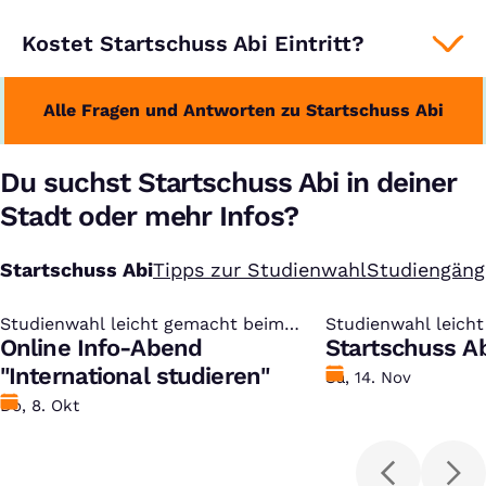
Kostet Startschuss Abi Eintritt?
Alle Fragen und Antworten zu Startschuss Abi
Du suchst Startschuss Abi in deiner
Stadt oder mehr Infos?
Startschuss Abi
Tipps zur Studienwahl
Studiengäng
Studienwahl leicht gemacht beim
:
Studienwahl leich
:
kostenlosen Studien-Infotag
Online Info-Abend
kostenlosen Studi
Startschuss Ab
"International studieren"
Datum
Sa, 14. Nov
Datum
Do, 8. Okt