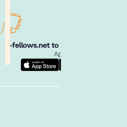
e‑fellows.net to go:
Hol dir unsere
App!
Follow us!
Inhalte im Überblick
Über uns
Cookies
Nutzungsbedingungen
Barrierefreiheit