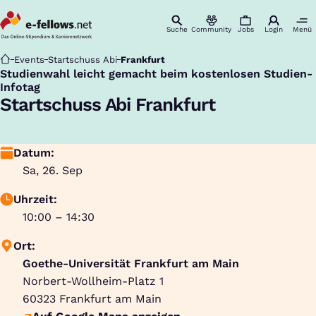
Suche
Community
Jobs
Login
Menü
Startseite
Events
Startschuss Abi
Frankfurt
Studienwahl leicht gemacht beim kostenlosen Studien-
:
Infotag
Startschuss Abi Frankfurt
Datum:
Sa, 26. Sep
Uhrzeit:
10:00 – 14:30
Ort:
Goethe-Universität Frankfurt am Main
Norbert-Wollheim-Platz 1
60323
Frankfurt am Main