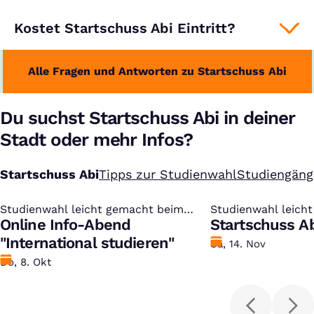
Kostet Startschuss Abi Eintritt?
Alle Fragen und Antworten zu Startschuss Abi
Du suchst Startschuss Abi in deiner
Stadt oder mehr Infos?
Startschuss Abi
Tipps zur Studienwahl
Studiengäng
Studienwahl leicht gemacht beim
:
Studienwahl leich
:
kostenlosen Studien-Infotag
Online Info-Abend
kostenlosen Studi
Startschuss Ab
"International studieren"
Datum
Sa, 14. Nov
Datum
Do, 8. Okt