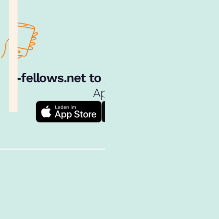
e‑fellows.net to go:
Hol dir unsere
App!
Follow us!
Inhalte im Überblick
Über uns
Cookies
Nutzungsbedingungen
Barrierefreiheit