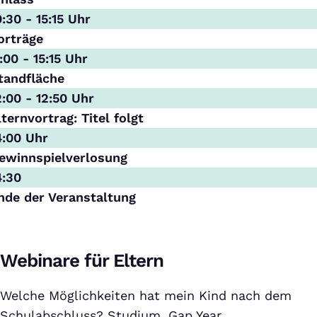
0:30 - 15:15 Uhr
orträge
1:00 - 15:15 Uhr
tandfläche
2:00 - 12:50 Uhr
lternvortrag: Titel folgt
4:00 Uhr
ewinnspielverlosung
4:30
nde der Veranstaltung
Webinare für Eltern
Welche Möglichkeiten hat mein Kind nach dem
Schulabschluss? Studium, Gap Year,