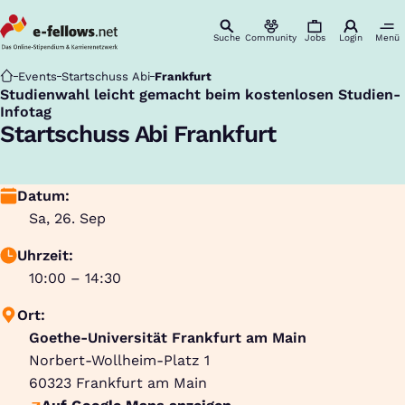
Suche
Community
Jobs
Login
Menü
Startseite
Events
Startschuss Abi
Frankfurt
Studienwahl leicht gemacht beim kostenlosen Studien-
:
Infotag
Startschuss Abi Frankfurt
Datum:
Sa, 26. Sep
Uhrzeit:
10:00 – 14:30
Ort:
Goethe-Universität Frankfurt am Main
Norbert-Wollheim-Platz 1
60323
Frankfurt am Main