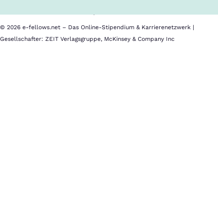
Datenschutz
Impressum
© 2026 e-fellows.net – Das Online-Stipendium & Karrierenetzwerk |
Gesellschafter: ZEIT Verlagsgruppe, McKinsey & Company Inc
Mike
Im
Josef
Kalender
-
speichern
Oberbürgermeister
der
Bewerbungsschluss
Stadt
Frankfurt
Herunterladen
am
Main
Event