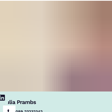
Julia Prambs
089 23232342