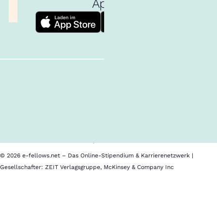
App!
Follow us!
Inhalte im Überblick
Über uns
Cookies
Nutzungsbedingungen
Barrierefreiheit
Datenschutz
Impressum
© 2026 e-fellows.net – Das Online-Stipendium & Karrierenetzwerk |
Gesellschafter: ZEIT Verlagsgruppe, McKinsey & Company Inc
Anna
Stolz
-