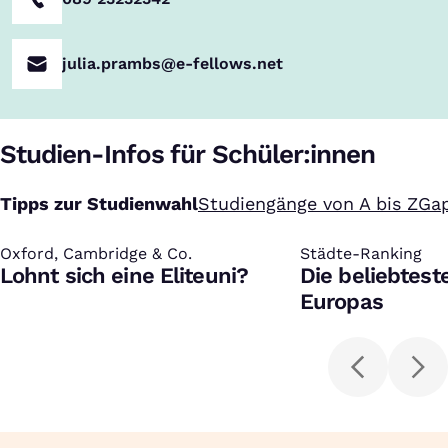
julia.prambs@e-fellows.net
Studien-Infos für Schüler:innen
Tipps zur Studienwahl
Studiengänge von A bis Z
Gap
Oxford, Cambridge & Co.
:
Städte-Ranking
:
Lohnt sich eine Eliteuni?
Die beliebtest
Europas