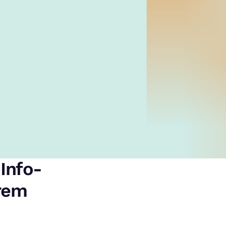
 Info-
hrem