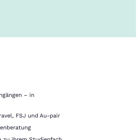
ngängen – in
avel, FSJ und Au-pair
ienberatung
n zu ihrem Studienfach