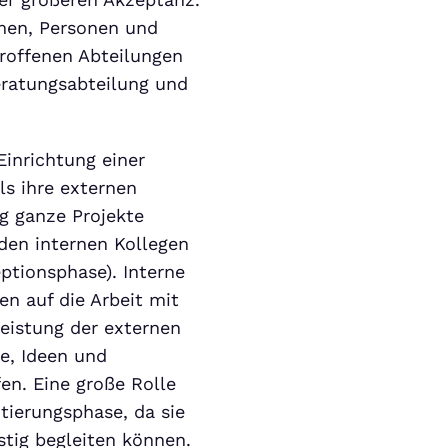
emen, Personen und
troffenen Abteilungen
Beratungsabteilung und
inrichtung einer
ls ihre externen
ng ganze Projekte
 den internen Kollegen
eptionsphase). Interne
n auf die Arbeit mit
Leistung der externen
ge, Ideen und
fen. Eine große Rolle
ntierungsphase, da sie
stig begleiten können.