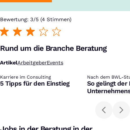
Bewertung: 3/5 (4 Stimmen)
Rund um die Branche Beratung
Artikel
Arbeitgeber
Events
Karriere im Consulting
:
Nach dem BWL-St
:
5 Tipps für den Einstieg
So gelingt der 
Unternehmens
Jobs in der Beratung in der