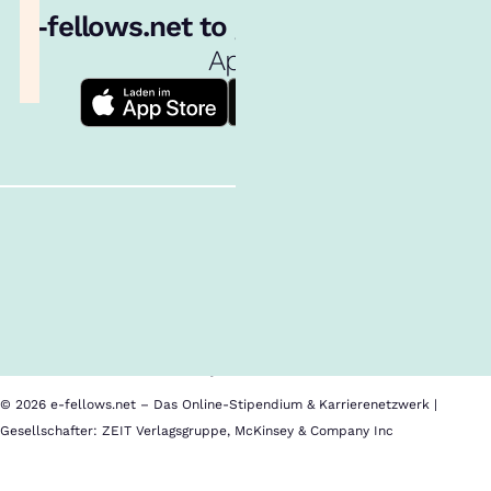
e‑fellows.net to go:
Hol dir unsere
App!
Follow us!
Inhalte im Überblick
Über uns
Cookies
Nutzungsbedingungen
Barrierefreiheit
Datenschutz
Impressum
© 2026 e-fellows.net – Das Online-Stipendium & Karrierenetzwerk |
Gesellschafter: ZEIT Verlagsgruppe, McKinsey & Company Inc