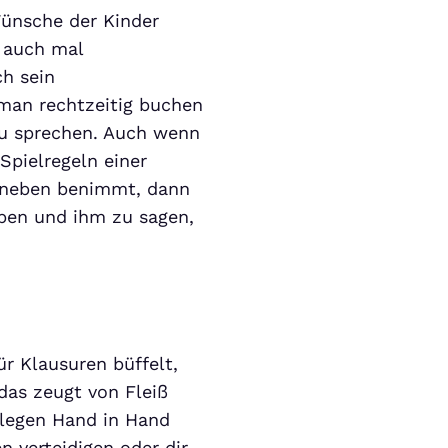
Wünsche der Kinder
 auch mal
ch sein
 man rechtzeitig buchen
zu sprechen. Auch wenn
Spielregeln einer
daneben benimmt, dann
eben und ihm zu sagen,
ür Klausuren büffelt,
das zeugt von Fleiß
llegen Hand in Hand
n verteidigen oder dir