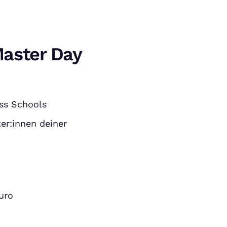
aster Day
ess Schools
er:innen deiner
uro