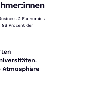
ehmer:innen
 Business & Economics
 96 Prozent der
rten
iversitäten.
e Atmosphäre