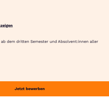
Suche
Community
Jobbörse
Login
Menü
zeigen
 ab dem dritten Semester und Absolvent:innen aller
Jetzt bewerben