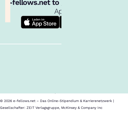
e‑fellows.net to go:
Hol dir unsere
App!
Follow us!
Inhalte im Überblick
Über uns
Cookies
Nutzungsbedingungen
Barrierefreiheit
Datenschutz
Impressum
© 2026 e-fellows.net – Das Online-Stipendium & Karrierenetzwerk |
Gesellschafter: ZEIT Verlagsgruppe, McKinsey & Company Inc
Vlerick