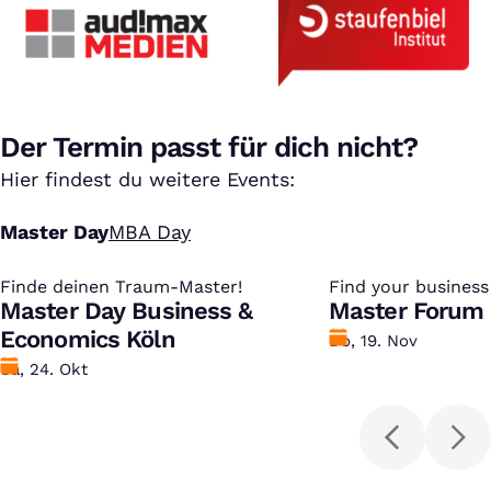
Der Termin passt für dich nicht?
Hier findest du weitere Events:
Master Day
MBA Day
Finde deinen Traum-Master!
:
Find your busines
:
Master Day Business &
Master
Master Forum 
Economics Köln
Datum
Do, 19. Nov
Datum
Sa, 24. Okt