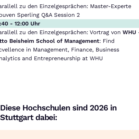
arallell zu den Einzelgesprächen: Master-Experte
ouven Sperling Q&A Session 2
1:40 - 12:00 Uhr
arallell zu den Einzelgesprächen: Vortrag von
WHU 
tto Beisheim School of Management
: Find
cvellence in Management, Finance, Business
nalytics and Entrepreneurship at WHU
Diese Hochschulen sind 2026 in
Stuttgart dabei: