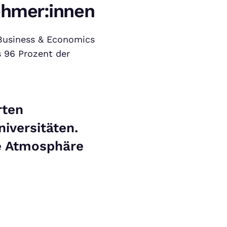
ehmer:innen
 Business & Economics
 96 Prozent der
rten
iversitäten.
e Atmosphäre