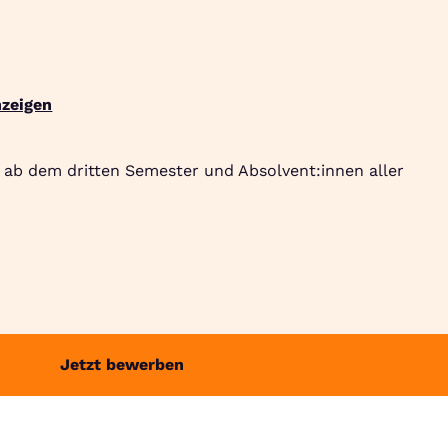
Suche
Community
Jobbörse
Login
Menü
zeigen
 ab dem dritten Semester und Absolvent:innen aller
Jetzt bewerben