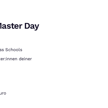
aster Day
ess Schools
er:innen deiner
uro