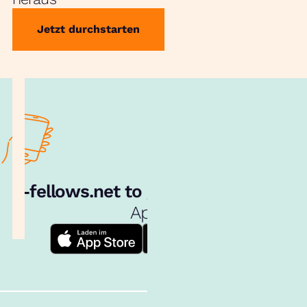
Jetzt durchstarten
e‑fellows.net to go:
Hol dir unsere
App!
Follow us!