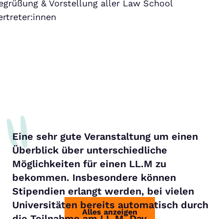
egrüßung & Vorstellung aller Law School
ertreter:innen
Eine sehr gute Veranstaltung um einen
Überblick über unterschiedliche
Möglichkeiten für einen LL.M zu
bekommen. Insbesondere können
Stipendien erlangt werden, bei vielen
Universitäten bereits automatisch durch
Alles anzeigen
die Teilnahme am LL.M. Day.