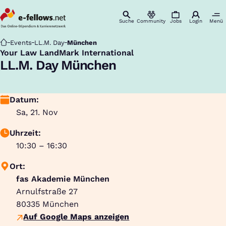
Suche
Community
Jobs
Login
Menü
Startseite
Events
LL.M. Day
München
Your Law LandMark International
:
LL.M. Day München
Datum:
Sa, 21. Nov
Uhrzeit:
10:30 – 16:30
Ort:
fas Akademie München
Arnulfstraße 27
80335
München
Auf Google Maps anzeigen