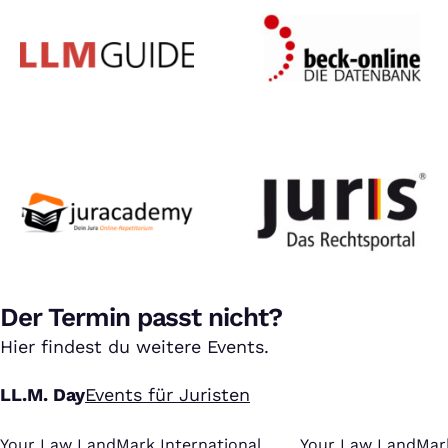
Der Termin passt nicht?
Hier findest du weitere Events.
LL.M. Day
Events für Juristen
Your Law LandMark International
:
Your Law LandMark
: