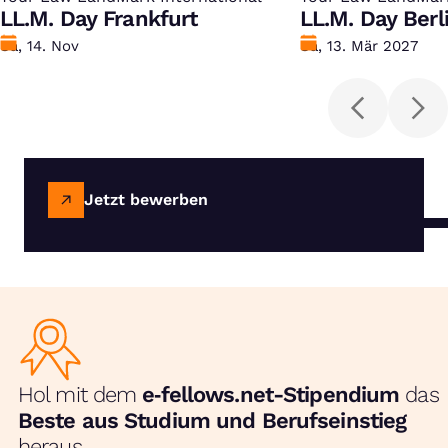
LL.M. Day Frankfurt
LL.M. Day Berl
Datum
Sa, 14. Nov
Datum
Sa, 13. Mär 2027
Jetzt bewerben
Hol mit dem
e‑fellows.net-Stipendium
das
Beste aus Studium und Berufseinstieg
heraus