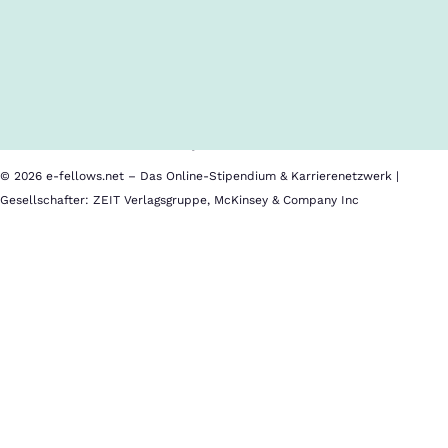
Inhalte im Überblick
Über uns
Cookies
Nutzungsbedingungen
Barrierefreiheit
Datenschutz
Impressum
© 2026 e-fellows.net – Das Online-Stipendium & Karrierenetzwerk |
Gesellschafter: ZEIT Verlagsgruppe, McKinsey & Company Inc
Wir
helfen
bei
den
Reisekosten
e-