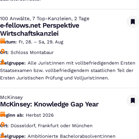
100 Anwälte, 7 Top-Kanzleien, 2 Tage
:
e‑fellows.net Perspektive
Wirtschaftskanzlei
Datum
Fr, 28. – Sa, 29. Aug
Ort
Schloss Montabaur
Zielgruppe
Alle Jurist:innen mit vollbefriedigendem Ersten
Staatsexamen bzw. vollbefriedigendem staatlichen Teil der
Ersten Juristischen Prüfung und Volljurist:innen.
McKinsey
:
McKinsey: Knowledge Gap Year
Beginn ab
Herbst 2026
Ort
Düsseldorf, Frankfurt oder München
Zielgruppe
Ambitionierte Bachelorabsolvent:innen