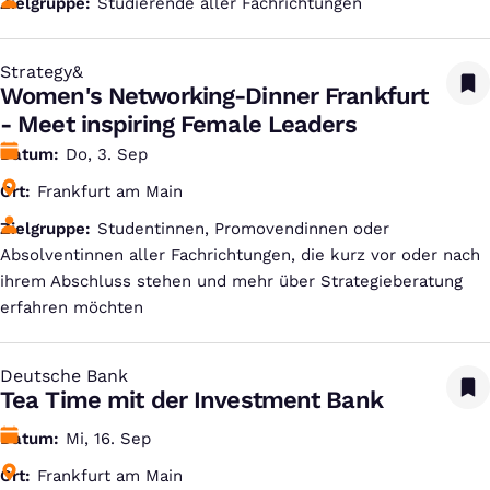
Zielgruppe
Studierende aller Fachrichtungen
Strategy&
:
Women's Networking-Dinner Frankfurt
- Meet inspiring Female Leaders
Datum
Do, 3. Sep
Ort
Frankfurt am Main
Zielgruppe
Studentinnen, Promovendinnen oder
Absolventinnen aller Fachrichtungen, die kurz vor oder nach
ihrem Abschluss stehen und mehr über Strategieberatung
erfahren möchten
Deutsche Bank
:
Tea Time mit der Investment Bank
Datum
Mi, 16. Sep
Ort
Frankfurt am Main