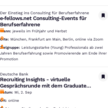
Der Einstieg ins Consulting für Berufserfahrene
:
e‑fellows.net Consulting-Events für
Berufserfahrene
Wann
jeweils im Frühjahr und Herbst
Orte
München, Frankfurt am Main, Berlin, online via Zoom
Zielgruppe
Leistungsstarke (Young) Professionals ab zwei
Jahren Berufserfahrung sowie Promovierende am Ende ihrer
Promotion
Deutsche Bank
:
Recruiting Insights - virtuelle
Gesprächsrunde mit dem Graduate
Recruiting Team
Datum
Mi, 2. Sep
Ort
online