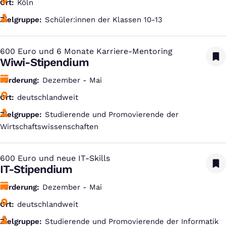
Ort
Köln
Zielgruppe
Schüler:innen der Klassen 10-13
600 Euro und 6 Monate Karriere-Mentoring
:
Wiwi-Stipendium
Förderung
Dezember - Mai
Ort
deutschlandweit
Zielgruppe
Studierende und Promovierende der
Wirtschaftswissenschaften
600 Euro und neue IT-Skills
:
IT-Stipendium
Förderung
Dezember - Mai
Ort
deutschlandweit
Zielgruppe
Studierende und Promovierende der Informatik