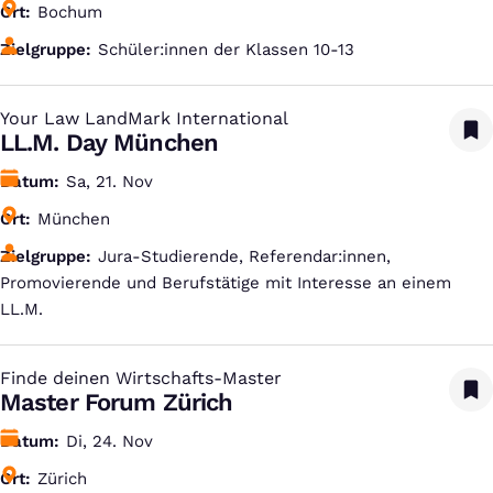
Ort
Bochum
Zielgruppe
Schüler:innen der Klassen 10-13
Your Law LandMark International
:
LL.M. Day München
Datum
Sa, 21. Nov
Ort
München
Zielgruppe
Jura-Studierende, Referendar:innen,
Promovierende und Berufstätige mit Interesse an einem
LL.M.
Finde deinen Wirtschafts-Master
:
Master Forum Zürich
Datum
Di, 24. Nov
Ort
Zürich