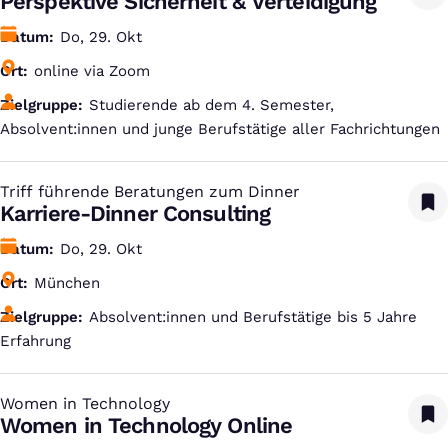
Perspektive Sicherheit & Verteidigung
Datum
Do, 29. Okt
Ort
online via Zoom
Zielgruppe
Studierende ab dem 4. Semester,
Absolvent:innen und junge Berufstätige aller Fachrichtungen
Triff führende Beratungen zum Dinner
:
Karriere-Dinner Consulting
Datum
Do, 29. Okt
Ort
München
Zielgruppe
Absolvent:innen und Berufstätige bis 5 Jahre
Erfahrung
Women in Technology
:
Women in Technology Online