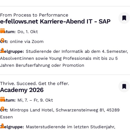
From Process to Performance
:
e‑fellows.net Karriere-Abend IT - SAP
Datum
Do, 1. Okt
Ort
online via Zoom
Zielgruppe
Studierende der Informatik ab dem 4. Semester,
Absolvent:innen sowie Young Professionals mit bis zu 5
Jahren Berufserfahrung oder Promotion
Thrive. Succeed. Get the offer.
:
Academy 2026
Datum
Mi, 7. – Fr, 9. Okt
Ort
Mintrops Land Hotel, Schwarzensteinweg 81, 45289
Essen
Zielgruppe
Masterstudierende im letzten Studienjahr,