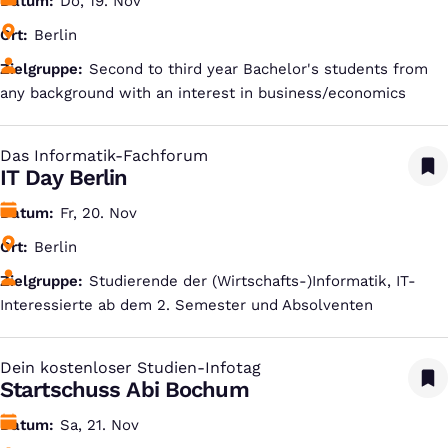
Datum
Do, 19. Nov
Ort
Berlin
Zielgruppe
Second to third year Bachelor's students from
any background with an interest in business/economics
Das Informatik-Fachforum
:
IT Day Berlin
Datum
Fr, 20. Nov
Ort
Berlin
Zielgruppe
Studierende der (Wirtschafts-)Informatik, IT-
Interessierte ab dem 2. Semester und Absolventen
Dein kostenloser Studien-Infotag
:
Startschuss Abi Bochum
Datum
Sa, 21. Nov