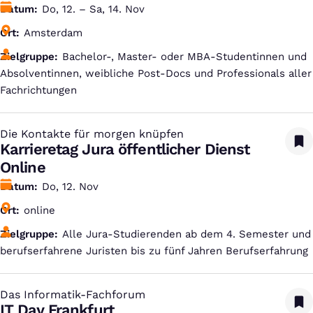
Datum
Do, 12. – Sa, 14. Nov
Ort
Amsterdam
Zielgruppe
Bachelor-, Master- oder MBA-Studentinnen und
Absolventinnen, weibliche Post-Docs und Professionals aller
Fachrichtungen
Die Kontakte für morgen knüpfen
:
Karrieretag Jura öffentlicher Dienst
Online
Datum
Do, 12. Nov
Ort
online
Zielgruppe
Alle Jura-Studierenden ab dem 4. Semester und
berufserfahrene Juristen bis zu fünf Jahren Berufserfahrung
Das Informatik-Fachforum
:
IT Day Frankfurt