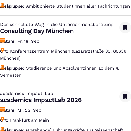
Zielgruppe
Ambitionierte Studentinnen aller Fachrichtungen
Der schnellste Weg in die Unternehmensberatung
:
Consulting Day München
Datum
Fr, 18. Sep
Ort
Konferenzzentrum München (Lazarettstraße 33, 80636
München)
Zielgruppe
Studierende und Absolvent:innen ab dem 4.
Semester
academics-Impact-Lab
:
academics ImpactLab 2026
Datum
Mi, 23. Sep
Ort
Frankfurt am Main
Zielgruppe
(angehende) Führungskräfte aus Wissenschaft,