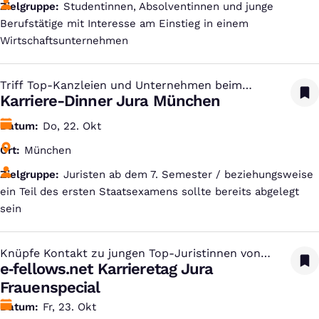
Zielgruppe
Studentinnen, Absolventinnen und junge
Berufstätige mit Interesse am Einstieg in einem
Wirtschaftsunternehmen
Triff Top-Kanzleien und Unternehmen beim
:
Dinner
Karriere-Dinner Jura München
Datum
Do, 22. Okt
Ort
München
Zielgruppe
Juristen ab dem 7. Semester / beziehungsweise
ein Teil des ersten Staatsexamens sollte bereits abgelegt
sein
Knüpfe Kontakt zu jungen Top-Juristinnen von
:
Gibson Dunn
e‑fellows.net Karrieretag Jura
Frauenspecial
Datum
Fr, 23. Okt