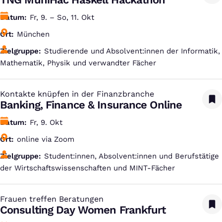
Datum
Fr, 9. – So, 11. Okt
Ort
München
Zielgruppe
Studierende und Absolvent:innen der Informatik,
Mathematik, Physik und verwandter Fächer
Kontakte knüpfen in der Finanzbranche
:
Banking, Finance & Insurance Online
Datum
Fr, 9. Okt
Ort
online via Zoom
Zielgruppe
Student:innen, Absolvent:innen und Berufstätige
der Wirtschaftswissenschaften und MINT-Fächer
Frauen treffen Beratungen
:
Consulting Day Women Frankfurt