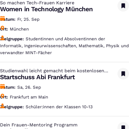
So machen Tech-Frauen Karriere
:
Women in Technology München
Datum
Fr, 25. Sep
Ort
München
Zielgruppe
Studentinnen und Absolventinnen der
Informatik, Ingenieurwissenschaften, Mathematik, Physik und
verwandter MINT-Fächer
Studienwahl leicht gemacht beim kostenlosen
:
Studien-Infotag
Startschuss Abi Frankfurt
Datum
Sa, 26. Sep
Ort
Frankfurt am Main
Zielgruppe
Schüler:innen der Klassen 10-13
Dein Frauen-Mentoring Programm
: