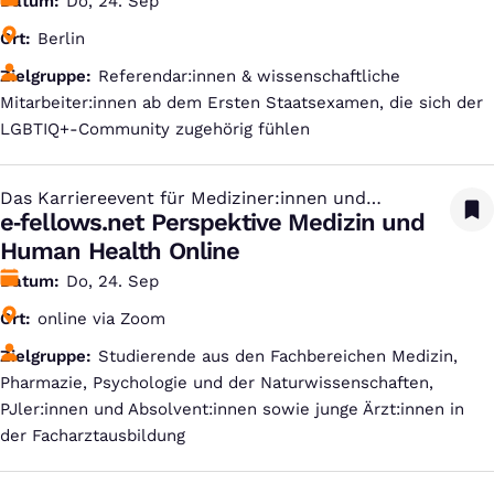
Datum
Do, 24. Sep
Ort
Berlin
Zielgruppe
Referendar:innen & wissenschaftliche
Mitarbeiter:innen ab dem Ersten Staatsexamen, die sich der
LGBTIQ+-Community zugehörig fühlen
Das Karriereevent für Mediziner:innen und
:
Studierende aus den Life Sciences
e‑fellows.net Perspektive Medizin und
Human Health Online
Datum
Do, 24. Sep
Ort
online via Zoom
Zielgruppe
Studierende aus den Fachbereichen Medizin,
Pharmazie, Psychologie und der Naturwissenschaften,
PJler:innen und Absolvent:innen sowie junge Ärzt:innen in
der Facharztausbildung