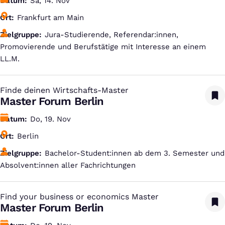
Datum
Sa, 14. Nov
Ort
Frankfurt am Main
Zielgruppe
Jura-Studierende, Referendar:innen,
Promovierende und Berufstätige mit Interesse an einem
LL.M.
Finde deinen Wirtschafts-Master
:
Master Forum Berlin
Datum
Do, 19. Nov
Ort
Berlin
Zielgruppe
Bachelor-Student:innen ab dem 3. Semester und
Absolvent:innen aller Fachrichtungen
Find your business or economics Master
:
Master Forum Berlin