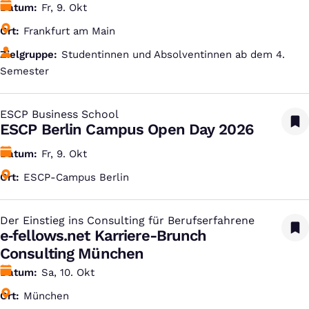
Datum
Fr, 9. Okt
Ort
Frankfurt am Main
Zielgruppe
Studentinnen und Absolventinnen ab dem 4.
Semester
ESCP Business School
:
ESCP Berlin Campus Open Day 2026
Datum
Fr, 9. Okt
Ort
ESCP-Campus Berlin
Der Einstieg ins Consulting für Berufserfahrene
:
e‑fellows.net Karriere-Brunch
Consulting München
Datum
Sa, 10. Okt
Ort
München