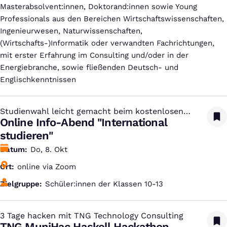
Masterabsolvent:innen, Doktorand:innen sowie Young
Professionals aus den Bereichen Wirtschaftswissenschaften,
Ingenieurwesen, Naturwissenschaften,
(Wirtschafts-)Informatik oder verwandten Fachrichtungen,
mit erster Erfahrung im Consulting und/oder in der
Energiebranche, sowie fließenden Deutsch- und
Englischkenntnissen
Studienwahl leicht gemacht beim kostenlosen
:
Studien-Infotag
Online Info-Abend "International
studieren"
Datum
Do, 8. Okt
Ort
online via Zoom
Zielgruppe
Schüler:innen der Klassen 10-13
3 Tage hacken mit TNG Technology Consulting
:
TNG MuniHac Haskell Hackathon