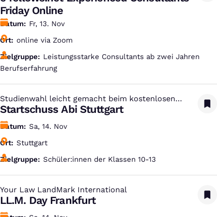
Friday Online
Datum
Fr, 13. Nov
Ort
online via Zoom
Zielgruppe
Leistungsstarke Consultants ab zwei Jahren
Berufserfahrung
Studienwahl leicht gemacht beim kostenlosen
:
Studien-Infotag
Startschuss Abi Stuttgart
Datum
Sa, 14. Nov
Ort
Stuttgart
Zielgruppe
Schüler:innen der Klassen 10-13
Your Law LandMark International
:
LL.M. Day Frankfurt