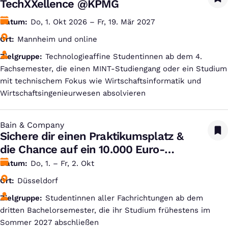
TechXXellence @KPMG
Datum
Do, 1. Okt 2026 – Fr, 19. Mär 2027
Ort
Mannheim und online
Zielgruppe
Technologieaffine Studentinnen ab dem 4.
Fachsemester, die einen MINT-Studiengang oder ein Studium
mit technischem Fokus wie Wirtschaftsinformatik und
Wirtschaftsingenieurwesen absolvieren
Bain & Company
:
Sichere dir einen Praktikumsplatz &
die Chance auf ein 10.000 Euro-
Stipendium!
Datum
Do, 1. – Fr, 2. Okt
Ort
Düsseldorf
Zielgruppe
Studentinnen aller Fachrichtungen ab dem
dritten Bachelorsemester, die ihr Studium frühestens im
Sommer 2027 abschließen