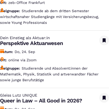
Ort
zeb-Office Frankfurt
Zielgruppe
Studierende ab dem dritten Semester
wirtschaftsnaher Studiengänge mit Versicherungsbezug,
sowie Young Professionals
Dein Einstieg als Aktuar:in
:
Perspektive Aktuarwesen
Datum
Do, 24. Sep
Ort
online via Zoom
Zielgruppe
Studierende und Absolvent:innen der
Mathematik, Physik, Statistik und artverwandter Fächer
sowie junge Berufstätige
Gleiss Lutz UNIQUE
:
Queer in Law – All Good in 2026?