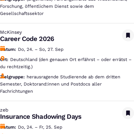
Forschung, öffentlichem Dienst sowie dem
Gesellschaftssektor
McKinsey
:
Career Code 2026
Datum
Do, 24. – So, 27. Sep
Ort
Deutschland (den genauen Ort erfährst – oder errätst –
du rechtzeitig.)
Zielgruppe
herausragende Studierende ab dem dritten
Semester, Doktorand:innen und Postdocs aller
Fachrichtungen
zeb
:
Insurance Shadowing Days
Datum
Do, 24. – Fr, 25. Sep