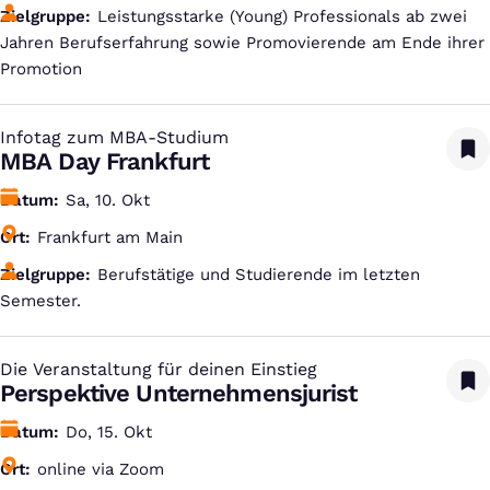
Zielgruppe
Leistungsstarke (Young) Professionals ab zwei
Jahren Berufserfahrung sowie Promovierende am Ende ihrer
Promotion
Infotag zum MBA-Studium
:
MBA Day Frankfurt
Datum
Sa, 10. Okt
Ort
Frankfurt am Main
Zielgruppe
Berufstätige und Studierende im letzten
Semester.
Die Veranstaltung für deinen Einstieg
:
Perspektive Unternehmensjurist
Datum
Do, 15. Okt
Ort
online via Zoom