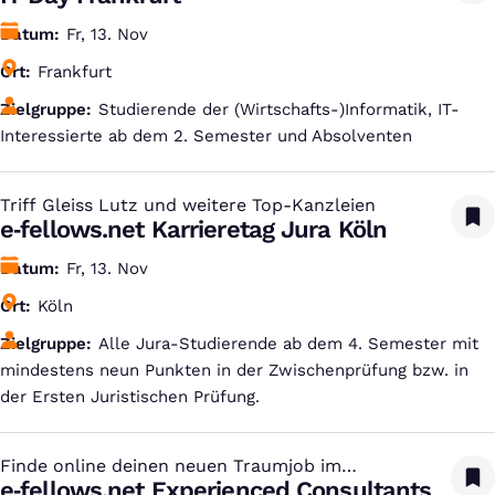
Datum
Fr, 13. Nov
Ort
Frankfurt
Zielgruppe
Studierende der (Wirtschafts-)Informatik, IT-
Interessierte ab dem 2. Semester und Absolventen
Triff Gleiss Lutz und weitere Top-Kanzleien
:
e‑fellows.net Karrieretag Jura Köln
Datum
Fr, 13. Nov
Ort
Köln
Zielgruppe
Alle Jura-Studierende ab dem 4. Semester mit
mindestens neun Punkten in der Zwischenprüfung bzw. in
der Ersten Juristischen Prüfung.
Finde online deinen neuen Traumjob im
:
Consulting
e‑fellows.net Experienced Consultants