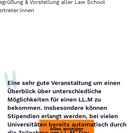
egrüßung & Vorstellung aller Law School
ertreter:innen
Eine sehr gute Veranstaltung um einen
Überblick über unterschiedliche
Möglichkeiten für einen LL.M zu
bekommen. Insbesondere können
Stipendien erlangt werden, bei vielen
Universitäten bereits automatisch durch
Alles anzeigen
die Teilnahme am LL.M. Day.