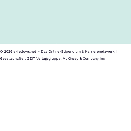
Inhalte im Überblick
Über uns
Cookies
Nutzungsbedingungen
Barrierefreiheit
Datenschutz
Impressum
© 2026 e-fellows.net – Das Online-Stipendium & Karrierenetzwerk |
Gesellschafter: ZEIT Verlagsgruppe, McKinsey & Company Inc
IE
University
Location:
Madrid,
Spain
LL.M.