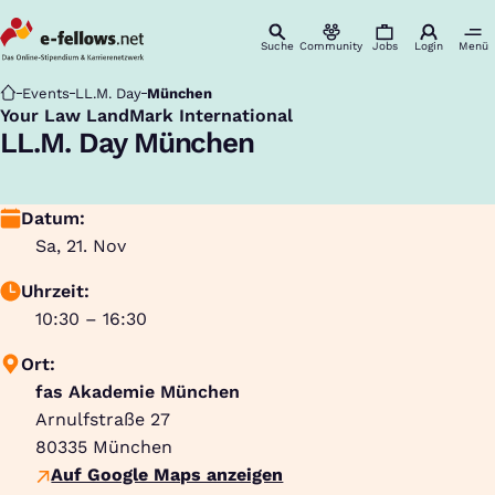
Suche
Community
Jobs
Login
Menü
Startseite
Events
LL.M. Day
München
Your Law LandMark International
:
LL.M. Day München
Datum:
Sa, 21. Nov
Uhrzeit:
10:30 – 16:30
Ort:
fas Akademie München
Arnulfstraße 27
80335
München
Auf Google Maps anzeigen