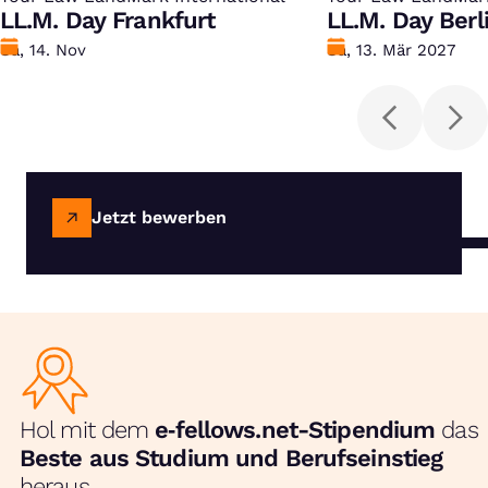
LL.M. Day Frankfurt
LL.M. Day Berl
Datum
Sa, 14. Nov
Datum
Sa, 13. Mär 2027
Jetzt bewerben
Hol mit dem
e‑fellows.net-Stipendium
das
Beste aus Studium und Berufseinstieg
heraus