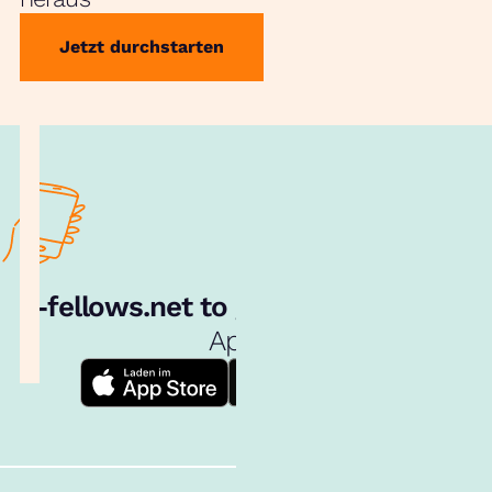
Jetzt durchstarten
e‑fellows.net to go:
Hol dir unsere
App!
Follow us!