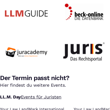
Der Termin passt nicht?
Hier findest du weitere Events.
LL.M. Day
Events für Juristen
Your Law LandMark International
:
Your Law LandMark
: