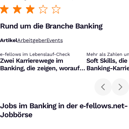
Rund um die Branche Banking
Artikel
Arbeitgeber
Events
e-fellows im Lebenslauf-Check
:
Mehr als Zahlen u
:
Zwei Karrierewege im
Soft Skills, di
Banking, die zeigen, worauf
Banking-Karri
es ankommt
voranbringen
Jobs im Banking in der e‑fellows.net-
Jobbörse