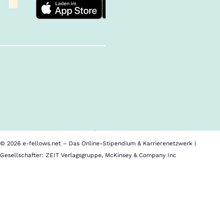
Follow us!
Inhalte im Überblick
Über uns
Cookies
Nutzungsbedingungen
Barrierefreiheit
Datenschutz
Impressum
© 2026 e-fellows.net – Das Online-Stipendium & Karrierenetzwerk |
Gesellschafter: ZEIT Verlagsgruppe, McKinsey & Company Inc