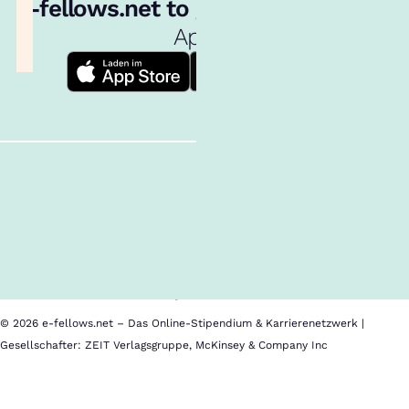
e‑fellows.net to go:
Hol dir unsere
App!
Follow us!
Inhalte im Überblick
Über uns
Cookies
Nutzungsbedingungen
Barrierefreiheit
Datenschutz
Impressum
© 2026 e-fellows.net – Das Online-Stipendium & Karrierenetzwerk |
Gesellschafter: ZEIT Verlagsgruppe, McKinsey & Company Inc