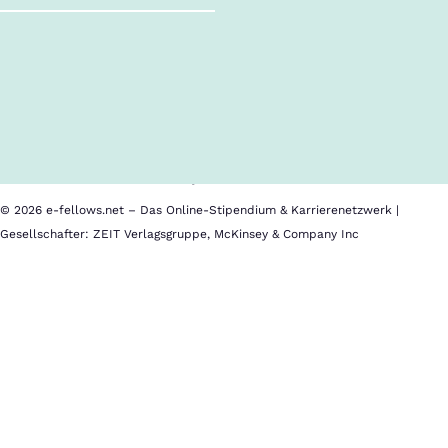
Follow us!
Inhalte im Überblick
Über uns
Cookies
Nutzungsbedingungen
Barrierefreiheit
Datenschutz
Impressum
© 2026 e-fellows.net – Das Online-Stipendium & Karrierenetzwerk |
Gesellschafter: ZEIT Verlagsgruppe, McKinsey & Company Inc