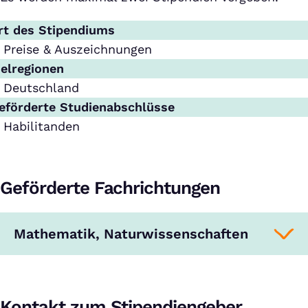
rt des Stipendiums
Preise & Auszeichnungen
ielregionen
Deutschland
eförderte Studienabschlüsse
Habilitanden
Geförderte Fachrichtungen
Mathematik, Naturwissenschaften
Kontakt zum Stipendiengeber