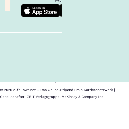
Follow us!
Inhalte im Überblick
Über uns
Cookies
Nutzungsbedingungen
Barrierefreiheit
Datenschutz
Impressum
© 2026 e-fellows.net – Das Online-Stipendium & Karrierenetzwerk |
Gesellschafter: ZEIT Verlagsgruppe, McKinsey & Company Inc