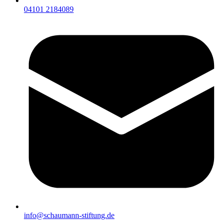
04101 2184089
info@schaumann-stiftung.de