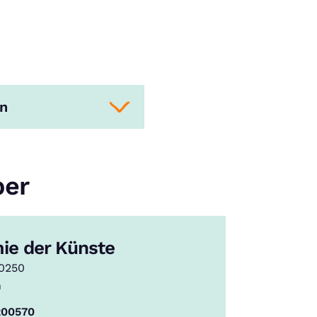
en
ber
ie der Künste
10250
n
200570