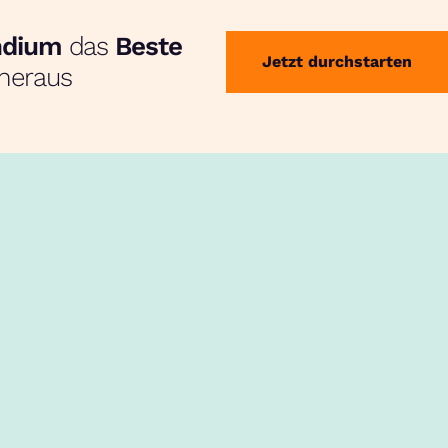
endium
das
Beste
Jetzt durchstarten
heraus
edingungen
Barrierefreiheit
Datenschutz
Impressum