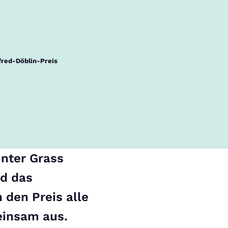
fred-Döblin-Preis
ünter Grass
nd das
 den Preis alle
einsam aus.