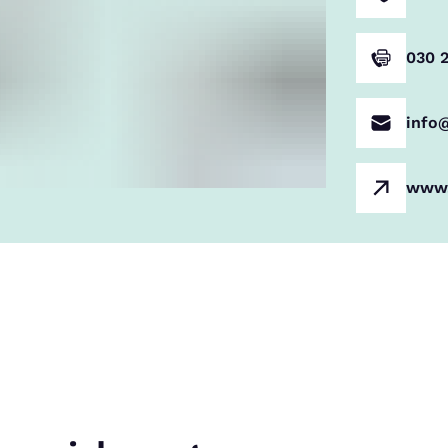
030 
info
www.