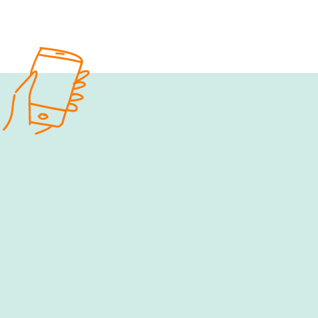
e‑fellows.net to go:
Hol dir 
Follow us!