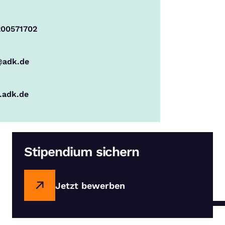
200571702
@adk.de
adk.de
Stipendium sichern
Jetzt bewerben