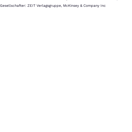
Gesellschafter: ZEIT Verlagsgruppe, McKinsey & Company Inc
Schwimmen
Schwimmen
wirkt
wie
ein
Reset-
Knopf
für
Körper
und
Kopf.
Während
du