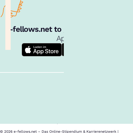
e‑fellows.net to go:
Hol dir unsere
App!
Follow us!
Inhalte im Überblick
Über uns
Cookies
Nutzungsbedingungen
Barrierefreiheit
Datenschutz
Impressum
© 2026 e-fellows.net – Das Online-Stipendium & Karrierenetzwerk |