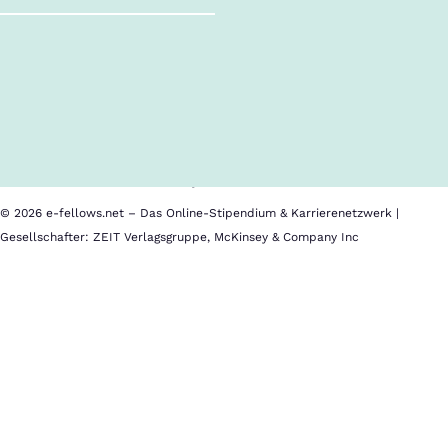
Follow us!
Inhalte im Überblick
Über uns
Cookies
Nutzungsbedingungen
Barrierefreiheit
Datenschutz
Impressum
© 2026 e-fellows.net – Das Online-Stipendium & Karrierenetzwerk |
Gesellschafter: ZEIT Verlagsgruppe, McKinsey & Company Inc