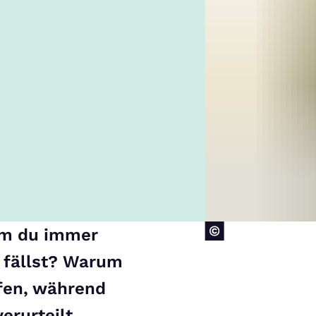
um du immer
 fällst? Warum
fen, während
erurteilt