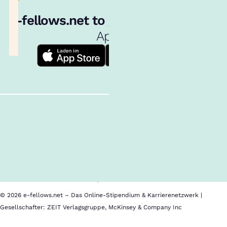
e‑fellows.net to go:
Hol dir unsere
App!
Follow us!
Inhalte im Überblick
Über uns
Cookies
Nutzungsbedingungen
Barrierefreiheit
Datenschutz
Impressum
© 2026 e-fellows.net – Das Online-Stipendium & Karrierenetzwerk |
Gesellschafter: ZEIT Verlagsgruppe, McKinsey & Company Inc