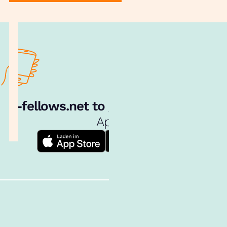
e‑fellows.net to go:
Hol dir unsere
App!
Follow us!
Inhalte im Überblick
Über uns