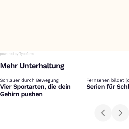
powered by
Typeform
Mehr Unterhaltung
Schlauer durch Bewegung
:
Fernsehen bildet (
:
Vier Sportarten, die dein
Serien für Sc
Gehirn pushen